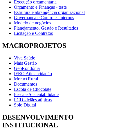
Execução orçamentária
Orçamento e Finanças - teste
Estrutura e abrangência organizacional
Governança e Controles internos
Modelo de negócios
Planejamento, Gestão e Resultados
Licitação e Contratos
MACROPROJETOS
Viva Saúde
Mais Gestão
GeoRondônia
IFRO Atleta cidadão
Morar+Rural
Documentos
Escola de Chocolate
Pesca e Sustentabilidade
PCD - Mães atípicas
Solo Digital
DESENVOLVIMENTO
INSTITUCIONAL