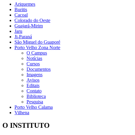
Ariquemes
Buritis
Cacoal
Colorado do Oeste
Guajará-Mirim
Jaru
Ji-Paraná
São Miguel do Guaporé
Porto Velho Zona Norte
O Campus
Notícias
Cursos
Documentos
Imagens
Avisos
Editais
Contato
Biblioteca
Pesquisa
Porto Velho Calama
Vilhena
O INSTITUTO