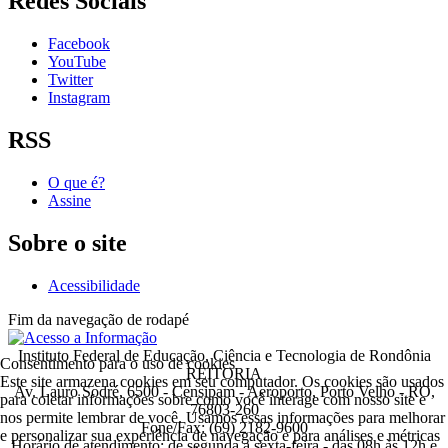
Redes Sociais
Facebook
YouTube
Twitter
Instagram
RSS
O que é?
Assine
Sobre o site
Acessibilidade
Fim da navegação de rodapé
Instituto Federal de Educação, Ciência e Tecnologia de Rondônia
Consentimento para o uso de cookies
REITORIA
Este site armazena cookies em seu computador. Os cookies são usados
Av. Lauro Sodré, 6500 - Censipam - Aeroporto, Porto Velho - RO,
para coletar informações sobre como você interage com nosso site e
76803-260
nos permite lembrar de você. Usamos essas informações para melhorar
Fone/Fax: (69) 2182-9600
e personalizar sua experiência de navegação e para análises e métricas
Horário de atendimento: de segunda a sexta-feira - das 08h às 12h e