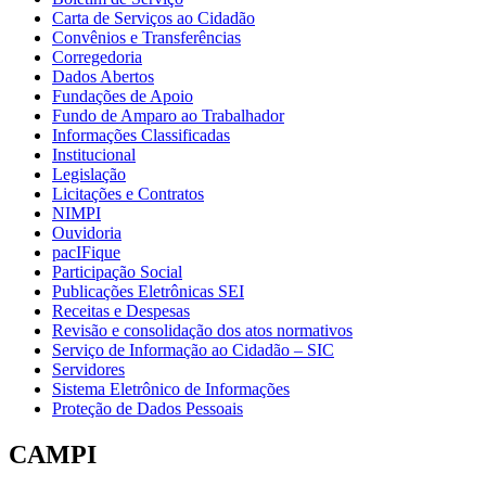
Carta de Serviços ao Cidadão
Convênios e Transferências
Corregedoria
Dados Abertos
Fundações de Apoio
Fundo de Amparo ao Trabalhador
Informações Classificadas
Institucional
Legislação
Licitações e Contratos
NIMPI
Ouvidoria
pacIFique
Participação Social
Publicações Eletrônicas SEI
Receitas e Despesas
Revisão e consolidação dos atos normativos
Serviço de Informação ao Cidadão – SIC
Servidores
Sistema Eletrônico de Informações
Proteção de Dados Pessoais
CAMPI