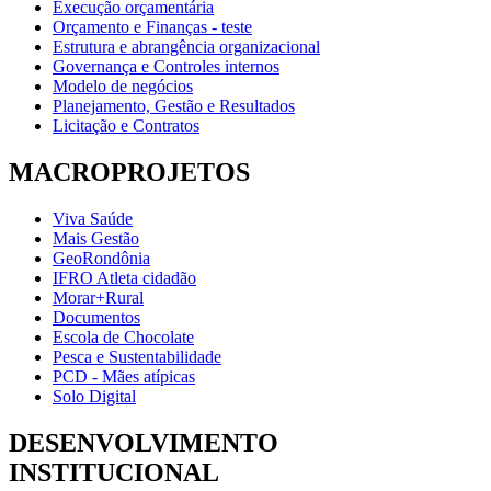
Execução orçamentária
Orçamento e Finanças - teste
Estrutura e abrangência organizacional
Governança e Controles internos
Modelo de negócios
Planejamento, Gestão e Resultados
Licitação e Contratos
MACROPROJETOS
Viva Saúde
Mais Gestão
GeoRondônia
IFRO Atleta cidadão
Morar+Rural
Documentos
Escola de Chocolate
Pesca e Sustentabilidade
PCD - Mães atípicas
Solo Digital
DESENVOLVIMENTO
INSTITUCIONAL