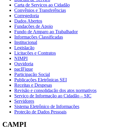
Carta de Serviços ao Cidadão
Convênios e Transferências
Corregedoria
Dados Abertos
Fundações de Apoio
Fundo de Amparo ao Trabalhador
Informações Classificadas
Institucional
Legislação
Licitações e Contratos
NIMPI
Ouvidoria
pacIFique
Participação Social
Publicações Eletrônicas SEI
Receitas e Despesas
Revisão e consolidação dos atos normativos
Serviço de Informação ao Cidadão – SIC
Servidores
Sistema Eletrônico de Informações
Proteção de Dados Pessoais
CAMPI