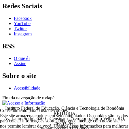
Redes Sociais
Facebook
YouTube
Twitter
Instagram
RSS
O que é?
Assine
Sobre o site
Acessibilidade
Fim da navegação de rodapé
Instituto Federal de Educação, Ciência e Tecnologia de Rondônia
Consentimento para o uso de cookies
REITORIA
Este site armazena cookies em seu computador. Os cookies são usados
Av. Lauro Sodré, 6500 - Censipam - Aeroporto, Porto Velho - RO,
para coletar informações sobre como você interage com nosso site e
76803-260
nos permite lembrar de você. Usamos essas informações para melhorar
Fone/Fax: (69) 2182-9600