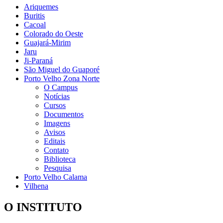
Ariquemes
Buritis
Cacoal
Colorado do Oeste
Guajará-Mirim
Jaru
Ji-Paraná
São Miguel do Guaporé
Porto Velho Zona Norte
O Campus
Notícias
Cursos
Documentos
Imagens
Avisos
Editais
Contato
Biblioteca
Pesquisa
Porto Velho Calama
Vilhena
O INSTITUTO