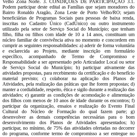
Velho Zona Norte. 3. CONDIÇÕES DE PARTICIPAÇÃO 3.1.
Podem participar deste edital as Famílias que sejam moradores do
Bairro Ronaldo Aragão, Zona Leste de Porto Velho/RO; sejam
beneficiárias de Programas Sociais para pessoas de baixa renda,
inscritas no Cadastro Único (CadÚnico) ou outro instrumento
utilizado pela setor de Serviço Social do Município; que tenham
filho, filha ou filhos com idade de 10 a 14 anos, constituam um
núcleo familiar de convivência ativa no momento e concordem em
cumprir as seguintes responsabilidades: a) aderir de forma voluntária
e esclarecida ao Projeto, mediante inscrição em formulário
específico, acompanhado de Termo de Compromisso e
Responsabilidade a ser apresentado pelo Articulador Local ou setor
de Serviço Social do Município; b) participar ativamente das
atividades propostas, para recebimento da certificação e do benefício
material previsto; c) colaborar na aplicação dos Planos de
Atividades, pela realização das práticas que lhe forem propostas; d)
manter a cordialidade, respeito, ética e sigilo durante a realização das
atividades; e) garantir as condições de acomodação e alimentação
dos filhos com menos de 10 anos de idade durante os encontros; f)
participar da organização, ensaios e realização do Evento Final
Cultural do Núcleo de Formação do qual fazem parte; g)
desenvolver as demais competências necessárias para o bom
desenvolvimento dos Planos de Atividades apresentados; h)
participar, no mínimo, de 75% das atividades ofertadas no decorrer
do programa, conforme termo de compromisso a ser entregue no