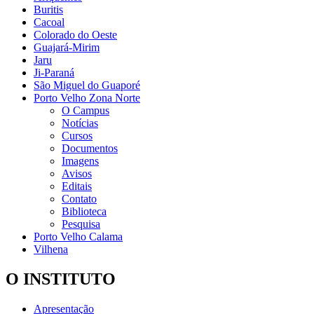
Buritis
Cacoal
Colorado do Oeste
Guajará-Mirim
Jaru
Ji-Paraná
São Miguel do Guaporé
Porto Velho Zona Norte
O Campus
Notícias
Cursos
Documentos
Imagens
Avisos
Editais
Contato
Biblioteca
Pesquisa
Porto Velho Calama
Vilhena
O INSTITUTO
Apresentação