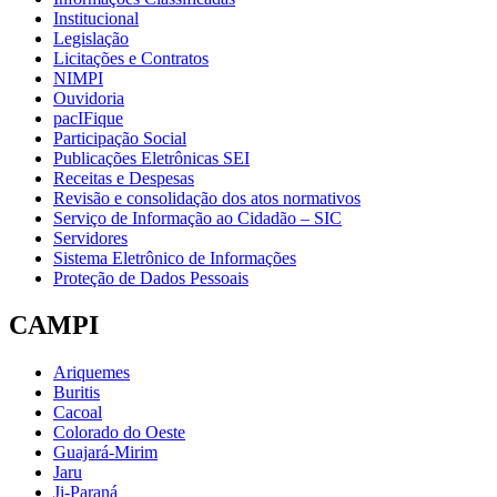
Institucional
Legislação
Licitações e Contratos
NIMPI
Ouvidoria
pacIFique
Participação Social
Publicações Eletrônicas SEI
Receitas e Despesas
Revisão e consolidação dos atos normativos
Serviço de Informação ao Cidadão – SIC
Servidores
Sistema Eletrônico de Informações
Proteção de Dados Pessoais
CAMPI
Ariquemes
Buritis
Cacoal
Colorado do Oeste
Guajará-Mirim
Jaru
Ji-Paraná