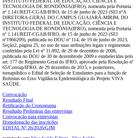
INSTITUTO FEDERAL DE EDUCAÇÃO, CIÊNCIA E
TECNOLOGIA DE RONDÔNIA(IFRO), nomeada pela Portaria
nº 1.141/REIT-CGAB/IFRO, de 15 de junho de 2023 (SEI nºA
DIRETORA-GERAL DO CAMPUS GUAJARÁ-MIRIM, DO
INSTITUTO FEDERAL DE EDUCAÇÃO, CIÊNCIA E
TECNOLOGIA DE RONDÔNIA(IFRO), nomeada pela Portaria
nº 1.141/REIT-CGAB/IFRO, de 15 de junho de 2023 (SEI
nº1966209), publicada no DOU nº 114, de 19 de junho de 2023,
Seção2, página 25, no uso de suas atribuições legais e regimentais
conferidas pela Lei nº 11.892, de 29 de dezembro de 2008,
publicada no DOU de 30 de dezembrode 2009 e estabelecidas pelo
art. 177 do Regimento Geral do IFRO, aprovado pela Resolução nº
65/Consup/IFRO, de 29 dezembro de 2015, e posteriores,
tornapúblico o Edital de Seleção de Estudantes para a função de
Bolsistas no Eixo Vigilância Epidemiológica do Projeto VIVA
SAÚDE.
Convocação
Resultado Final
Retificação do Cronograma
Resultado Preliminar das entrevistas
Convocação para entrevistas
Homologação das inscrições
EDITAL Nº 26/2026/GJM