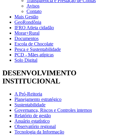
Transparência e Prestação de Contas
Avisos
Contato
Mais Gestão
GeoRondônia
IFRO Atleta cidadão
Morar+Rural
Documentos
Escola de Chocolate
Pesca e Sustentabilidade
PCD - Mães atípicas
Solo Digital
DESENVOLVIMENTO
INSTITUCIONAL
A Pró-Reitoria
Planejamento estratégico
Sustentabilidade
Governança, Riscos e Controles internos
Relatório de gestão
Anuário estatístico
Observatório regional
Tecnologia da Informação