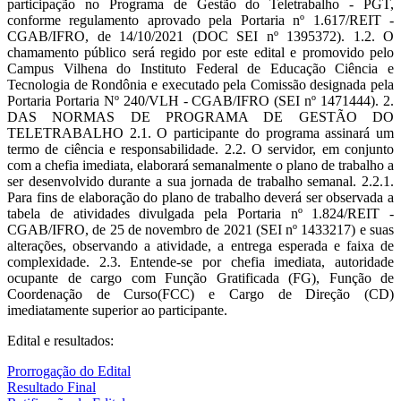
participação no Programa de Gestão do Teletrabalho - PGT,
conforme regulamento aprovado pela Portaria nº 1.617/REIT -
CGAB/IFRO, de 14/10/2021 (DOC SEI nº 1395372). 1.2. O
chamamento público será regido por este edital e promovido pelo
Campus Vilhena do Instituto Federal de Educação Ciência e
Tecnologia de Rondônia e executado pela Comissão designada pela
Portaria Portaria Nº 240/VLH - CGAB/IFRO (SEI nº 1471444). 2.
DAS NORMAS DE PROGRAMA DE GESTÃO DO
TELETRABALHO 2.1. O participante do programa assinará um
termo de ciência e responsabilidade. 2.2. O servidor, em conjunto
com a chefia imediata, elaborará semanalmente o plano de trabalho a
ser desenvolvido durante a sua jornada de trabalho semanal. 2.2.1.
Para fins de elaboração do plano de trabalho deverá ser observada a
tabela de atividades divulgada pela Portaria nº 1.824/REIT -
CGAB/IFRO, de 25 de novembro de 2021 (SEI nº 1433217) e suas
alterações, observando a atividade, a entrega esperada e faixa de
complexidade. 2.3. Entende-se por chefia imediata, autoridade
ocupante de cargo com Função Gratificada (FG), Função de
Coordenação de Curso(FCC) e Cargo de Direção (CD)
imediatamente superior ao participante.
Edital e resultados:
Prorrogação do Edital
Resultado Final