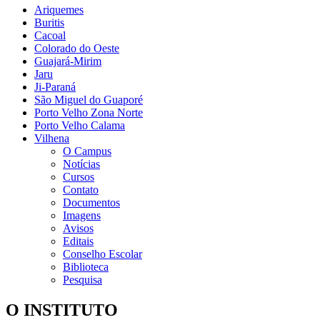
Ariquemes
Buritis
Cacoal
Colorado do Oeste
Guajará-Mirim
Jaru
Ji-Paraná
São Miguel do Guaporé
Porto Velho Zona Norte
Porto Velho Calama
Vilhena
O Campus
Notícias
Cursos
Contato
Documentos
Imagens
Avisos
Editais
Conselho Escolar
Biblioteca
Pesquisa
O INSTITUTO