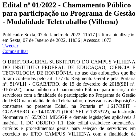
Edital nº 01/2022 - Chamamento Público
para participação no Programa de Gestão
- Modalidade Teletrabalho (Vilhena)
Publicado: Sexta, 07 de Janeiro de 2022, 11h17
|
Última atualização
em Sexta, 07 de Janeiro de 2022, 11h36
|
Acessos: 1073
Tweetar
Compartilhar
O DIRETOR-GERAL SUBSTITUTO DO CAMPUS VILHENA
DO INSTITUTO FEDERAL DE EDUCAÇÃO, CIÊNCIA E
TECNOLOGIA DE RONDÔNIA, no uso das atribuições que lhe
foram conferidas pelo art. 177 do Regimento Geral e pela Portaria
nº. 51/VLH - CGAB/IFRO, de 15 de fevereiro de 2018(SEI nº.
0165622), torna público o Chamamento Público para inscrição de
servidores com a finalidade de participação no Programa de Gestão
do IFRO na modalidade do Teletrabalho, observadas as disposições
constantes no presente Edital, na Portaria nº 1.617/REIT -
CGAB/IFRO, de 14/10/2021 (DOC SEI nº 1395372), na Instrução
Normativa nº 65/2021 ME/SGP e demais legislações aplicáveis à
matéria. 1. DO OBJETO 1.1. Este edital estabelece orientações,
critérios e procedimentos gerais para seleção de servidores em
exercício no IFRO CAMPUS VILHENA com a finalidade de