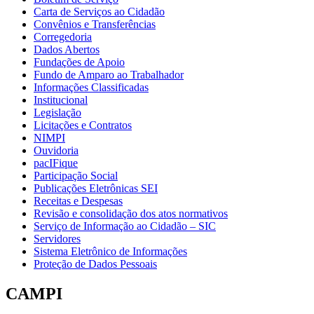
Carta de Serviços ao Cidadão
Convênios e Transferências
Corregedoria
Dados Abertos
Fundações de Apoio
Fundo de Amparo ao Trabalhador
Informações Classificadas
Institucional
Legislação
Licitações e Contratos
NIMPI
Ouvidoria
pacIFique
Participação Social
Publicações Eletrônicas SEI
Receitas e Despesas
Revisão e consolidação dos atos normativos
Serviço de Informação ao Cidadão – SIC
Servidores
Sistema Eletrônico de Informações
Proteção de Dados Pessoais
CAMPI