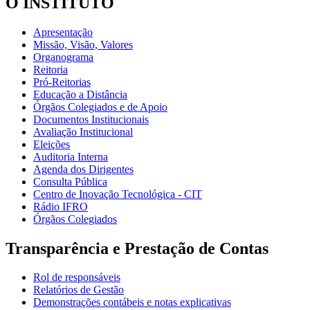
O INSTITUTO
Apresentação
Missão, Visão, Valores
Organograma
Reitoria
Pró-Reitorias
Educação a Distância
Órgãos Colegiados e de Apoio
Documentos Institucionais
Avaliação Institucional
Eleições
Auditoria Interna
Agenda dos Dirigentes
Consulta Pública
Centro de Inovação Tecnológica - CIT
Rádio IFRO
Órgãos Colegiados
Transparência e Prestação de Contas
Rol de responsáveis
Relatórios de Gestão
Demonstrações contábeis e notas explicativas