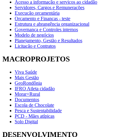
Acesso a informação e serviços ao cidadão
Servidores, Cargos e Remunerações
Execução orçamentária
Orçamento e Finanças - teste
Estrutura e abrangência organizacional
Governança e Controles internos
Modelo de negócios
Planejamento, Gestão e Resultados
Licitação e Contratos
MACROPROJETOS
Viva Saúde
Mais Gestão
GeoRondônia
IFRO Atleta cidadão
Morar+Rural
Documentos
Escola de Chocolate
Pesca e Sustentabilidade
PCD - Mães atípicas
Solo Digital
DESENVOLVIMENTO