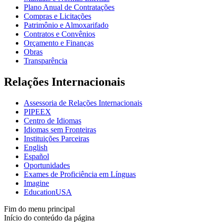
Plano Anual de Contratações
Compras e Licitações
Patrimônio e Almoxarifado
Contratos e Convênios
Orçamento e Finanças
Obras
Transparência
Relações Internacionais
Assessoria de Relações Internacionais
PIPEEX
Centro de Idiomas
Idiomas sem Fronteiras
Instituições Parceiras
English
Español
Oportunidades
Exames de Proficiência em Línguas
Imagine
EducationUSA
Fim do menu principal
Início do conteúdo da página