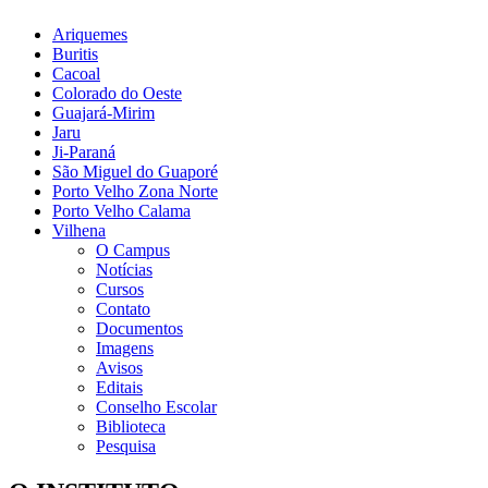
Ariquemes
Buritis
Cacoal
Colorado do Oeste
Guajará-Mirim
Jaru
Ji-Paraná
São Miguel do Guaporé
Porto Velho Zona Norte
Porto Velho Calama
Vilhena
O Campus
Notícias
Cursos
Contato
Documentos
Imagens
Avisos
Editais
Conselho Escolar
Biblioteca
Pesquisa