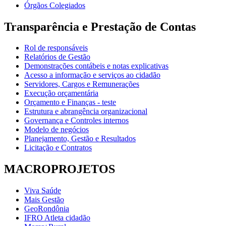
Órgãos Colegiados
Transparência e Prestação de Contas
Rol de responsáveis
Relatórios de Gestão
Demonstrações contábeis e notas explicativas
Acesso a informação e serviços ao cidadão
Servidores, Cargos e Remunerações
Execução orçamentária
Orçamento e Finanças - teste
Estrutura e abrangência organizacional
Governança e Controles internos
Modelo de negócios
Planejamento, Gestão e Resultados
Licitação e Contratos
MACROPROJETOS
Viva Saúde
Mais Gestão
GeoRondônia
IFRO Atleta cidadão