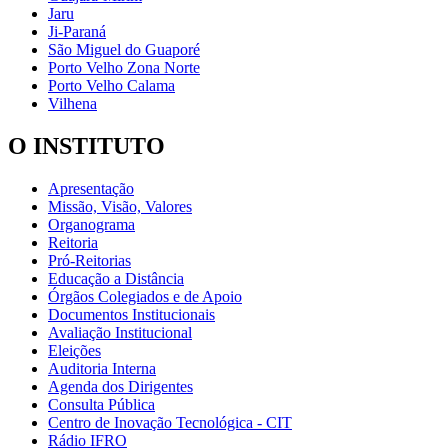
Jaru
Ji-Paraná
São Miguel do Guaporé
Porto Velho Zona Norte
Porto Velho Calama
Vilhena
O INSTITUTO
Apresentação
Missão, Visão, Valores
Organograma
Reitoria
Pró-Reitorias
Educação a Distância
Órgãos Colegiados e de Apoio
Documentos Institucionais
Avaliação Institucional
Eleições
Auditoria Interna
Agenda dos Dirigentes
Consulta Pública
Centro de Inovação Tecnológica - CIT
Rádio IFRO