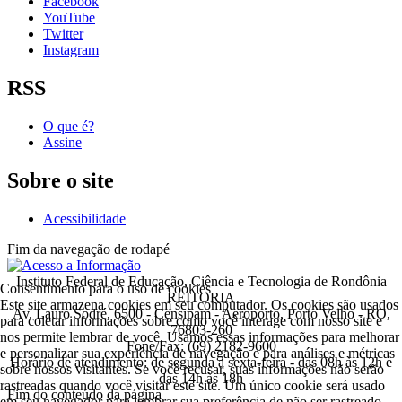
Facebook
YouTube
Twitter
Instagram
RSS
O que é?
Assine
Sobre o site
Acessibilidade
Fim da navegação de rodapé
Instituto Federal de Educação, Ciência e Tecnologia de Rondônia
Consentimento para o uso de cookies
REITORIA
Este site armazena cookies em seu computador. Os cookies são usados
Av. Lauro Sodré, 6500 - Censipam - Aeroporto, Porto Velho - RO,
para coletar informações sobre como você interage com nosso site e
76803-260
nos permite lembrar de você. Usamos essas informações para melhorar
Fone/Fax: (69) 2182-9600
e personalizar sua experiência de navegação e para análises e métricas
Horário de atendimento: de segunda a sexta-feira - das 08h às 12h e
sobre nossos visitantes. Se você recusar, suas informações não serão
das 14h às 18h
rastreadas quando você visitar este site. Um único cookie será usado
Fim do conteúdo da página
em seu navegador para lembrar sua preferência de não ser rastreado.