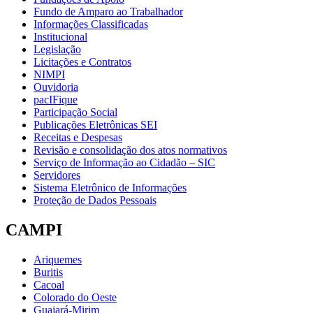
Fundo de Amparo ao Trabalhador
Informações Classificadas
Institucional
Legislação
Licitações e Contratos
NIMPI
Ouvidoria
pacIFique
Participação Social
Publicações Eletrônicas SEI
Receitas e Despesas
Revisão e consolidação dos atos normativos
Serviço de Informação ao Cidadão – SIC
Servidores
Sistema Eletrônico de Informações
Proteção de Dados Pessoais
CAMPI
Ariquemes
Buritis
Cacoal
Colorado do Oeste
Guajará-Mirim