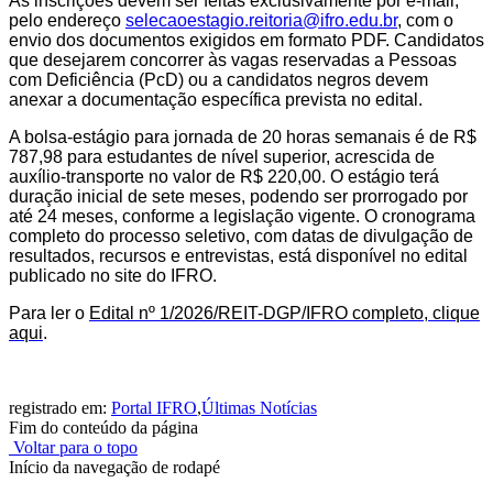
As inscrições devem ser feitas exclusivamente por e-mail,
pelo endereço
selecaoestagio.reitoria@ifro.edu.br
, com o
envio dos documentos exigidos em formato PDF. Candidatos
que desejarem concorrer às vagas reservadas a Pessoas
com Deficiência (PcD) ou a candidatos negros devem
anexar a documentação específica prevista no edital.
A bolsa-estágio para jornada de 20 horas semanais é de R$
787,98 para estudantes de nível superior, acrescida de
auxílio-transporte no valor de R$ 220,00. O estágio terá
duração inicial de sete meses, podendo ser prorrogado por
até 24 meses, conforme a legislação vigente. O cronograma
completo do processo seletivo, com datas de divulgação de
resultados, recursos e entrevistas, está disponível no edital
publicado no site do IFRO.
Para ler o
Edital nº 1/2026/REIT-DGP/IFRO completo, clique
aqui
.
registrado em:
Portal IFRO
,
Últimas Notícias
Fim do conteúdo da página
Voltar para o topo
Início da navegação de rodapé