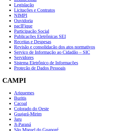
Legislação
Licitações e Contratos
NIMPI
Ouvidoria
pacIFique
Participação Social
Publicações Eletrônicas SEI
Receitas e Despesas
Revisão e consolidação dos atos normativos
Serviço de Informação ao Cidadão – SIC
Servidores
Sistema Eletrônico de Informações
Proteção de Dados Pessoais
CAMPI
Ariquemes
Buritis
Cacoal
Colorado do Oeste
Guajará-Mirim
Jaru
Ji-Paraná
São Miguel do Guaporé