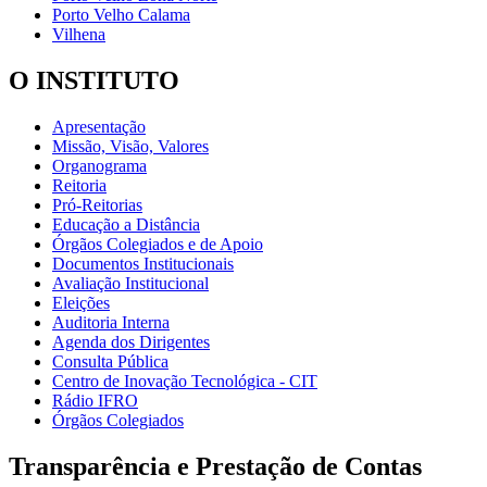
Porto Velho Calama
Vilhena
O INSTITUTO
Apresentação
Missão, Visão, Valores
Organograma
Reitoria
Pró-Reitorias
Educação a Distância
Órgãos Colegiados e de Apoio
Documentos Institucionais
Avaliação Institucional
Eleições
Auditoria Interna
Agenda dos Dirigentes
Consulta Pública
Centro de Inovação Tecnológica - CIT
Rádio IFRO
Órgãos Colegiados
Transparência e Prestação de Contas