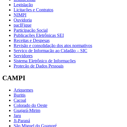
Legislação
Licitações e Contratos
NIMPI
Ouvidoria
pacIFique
Participação Social
Publicações Eletrônicas SEI
Receitas e Despesas
Revisão e consolidação dos atos normativos
Serviço de Informação ao Cidadão – SIC
Servidores
Sistema Eletrônico de Informações
Proteção de Dados Pessoais
CAMPI
Ariquemes
Buritis
Cacoal
Colorado do Oeste
Guajará-Mirim
Jaru
Ji-Paraná
São Miguel do Guaporé