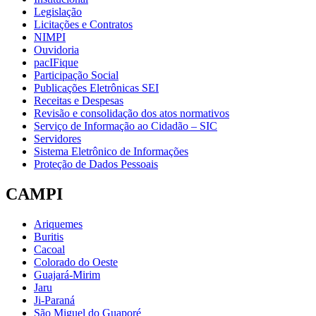
Legislação
Licitações e Contratos
NIMPI
Ouvidoria
pacIFique
Participação Social
Publicações Eletrônicas SEI
Receitas e Despesas
Revisão e consolidação dos atos normativos
Serviço de Informação ao Cidadão – SIC
Servidores
Sistema Eletrônico de Informações
Proteção de Dados Pessoais
CAMPI
Ariquemes
Buritis
Cacoal
Colorado do Oeste
Guajará-Mirim
Jaru
Ji-Paraná
São Miguel do Guaporé