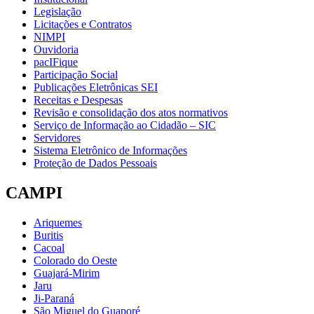
Legislação
Licitações e Contratos
NIMPI
Ouvidoria
pacIFique
Participação Social
Publicações Eletrônicas SEI
Receitas e Despesas
Revisão e consolidação dos atos normativos
Serviço de Informação ao Cidadão – SIC
Servidores
Sistema Eletrônico de Informações
Proteção de Dados Pessoais
CAMPI
Ariquemes
Buritis
Cacoal
Colorado do Oeste
Guajará-Mirim
Jaru
Ji-Paraná
São Miguel do Guaporé