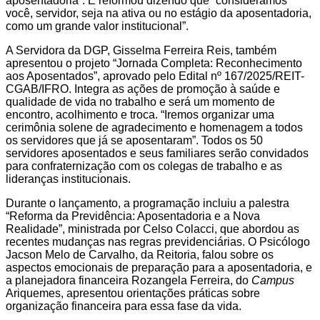
aposentadoria”. E reformou dizendo que “consideramos
você, servidor, seja na ativa ou no estágio da aposentadoria,
como um grande valor institucional”.
A Servidora da DGP, Gisselma Ferreira Reis, também
apresentou o projeto “Jornada Completa: Reconhecimento
aos Aposentados”, aprovado pelo Edital nº 167/2025/REIT-
CGAB/IFRO. Integra as ações de promoção à saúde e
qualidade de vida no trabalho e será um momento de
encontro, acolhimento e troca. “Iremos organizar uma
cerimônia solene de agradecimento e homenagem a todos
os servidores que já se aposentaram”. Todos os 50
servidores aposentados e seus familiares serão convidados
para confraternização com os colegas de trabalho e as
lideranças institucionais.
Durante o lançamento, a programação incluiu a palestra
“Reforma da Previdência: Aposentadoria e a Nova
Realidade”, ministrada por Celso Colacci, que abordou as
recentes mudanças nas regras previdenciárias. O Psicólogo
Jacson Melo de Carvalho, da Reitoria, falou sobre os
aspectos emocionais de preparação para a aposentadoria, e
a planejadora financeira Rozangela Ferreira, do
Campus
Ariquemes, apresentou orientações práticas sobre
organização financeira para essa fase da vida.