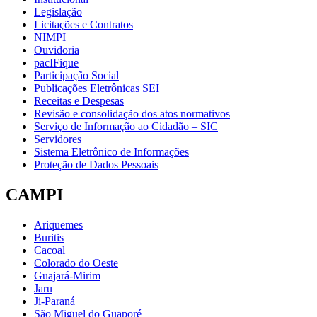
Legislação
Licitações e Contratos
NIMPI
Ouvidoria
pacIFique
Participação Social
Publicações Eletrônicas SEI
Receitas e Despesas
Revisão e consolidação dos atos normativos
Serviço de Informação ao Cidadão – SIC
Servidores
Sistema Eletrônico de Informações
Proteção de Dados Pessoais
CAMPI
Ariquemes
Buritis
Cacoal
Colorado do Oeste
Guajará-Mirim
Jaru
Ji-Paraná
São Miguel do Guaporé