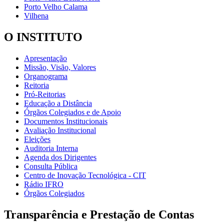
Porto Velho Calama
Vilhena
O INSTITUTO
Apresentação
Missão, Visão, Valores
Organograma
Reitoria
Pró-Reitorias
Educação a Distância
Órgãos Colegiados e de Apoio
Documentos Institucionais
Avaliação Institucional
Eleições
Auditoria Interna
Agenda dos Dirigentes
Consulta Pública
Centro de Inovação Tecnológica - CIT
Rádio IFRO
Órgãos Colegiados
Transparência e Prestação de Contas