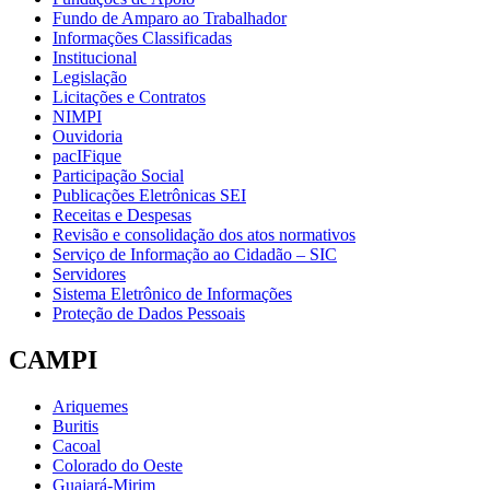
Fundo de Amparo ao Trabalhador
Informações Classificadas
Institucional
Legislação
Licitações e Contratos
NIMPI
Ouvidoria
pacIFique
Participação Social
Publicações Eletrônicas SEI
Receitas e Despesas
Revisão e consolidação dos atos normativos
Serviço de Informação ao Cidadão – SIC
Servidores
Sistema Eletrônico de Informações
Proteção de Dados Pessoais
CAMPI
Ariquemes
Buritis
Cacoal
Colorado do Oeste
Guajará-Mirim