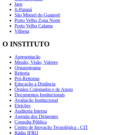
Jaru
Ji-Paraná
São Miguel do Guaporé
Porto Velho Zona Norte
Porto Velho Calama
Vilhena
O INSTITUTO
Apresentação
Missão, Visão, Valores
Organograma
Reitoria
Pró-Reitorias
Educação a Distância
Órgãos Colegiados e de Apoio
Documentos Institucionais
Avaliação Institucional
Eleições
Auditoria Interna
Agenda dos Dirigentes
Consulta Pública
Centro de Inovação Tecnológica - CIT
Rádio IFRO