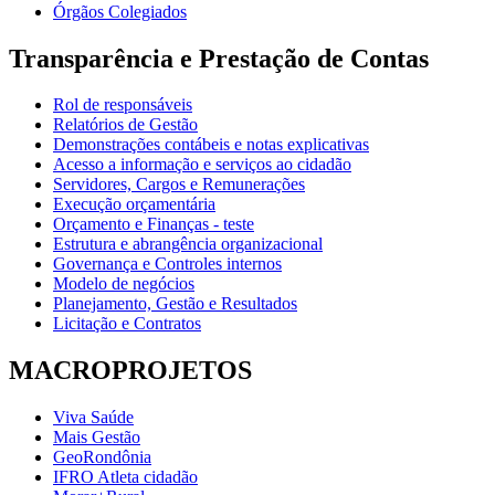
Órgãos Colegiados
Transparência e Prestação de Contas
Rol de responsáveis
Relatórios de Gestão
Demonstrações contábeis e notas explicativas
Acesso a informação e serviços ao cidadão
Servidores, Cargos e Remunerações
Execução orçamentária
Orçamento e Finanças - teste
Estrutura e abrangência organizacional
Governança e Controles internos
Modelo de negócios
Planejamento, Gestão e Resultados
Licitação e Contratos
MACROPROJETOS
Viva Saúde
Mais Gestão
GeoRondônia
IFRO Atleta cidadão