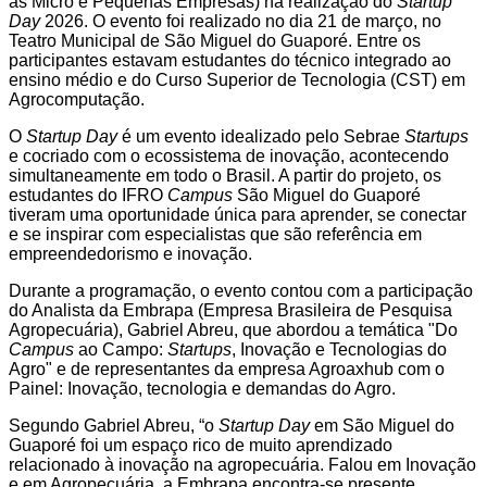
às Micro e Pequenas Empresas) na realização do
Startup
Day
2026. O evento foi realizado no dia 21 de março, no
Teatro Municipal de São Miguel do Guaporé. Entre os
participantes estavam estudantes do técnico integrado ao
ensino médio e do Curso Superior de Tecnologia (CST) em
Agrocomputação.
O
Startup Day
é um evento idealizado pelo Sebrae
Startups
e cocriado com o ecossistema de inovação, acontecendo
simultaneamente em todo o Brasil. A partir do projeto, os
estudantes do IFRO
Campus
São Miguel do Guaporé
tiveram uma oportunidade única para aprender, se conectar
e se inspirar com especialistas que são referência em
empreendedorismo e inovação.
Durante a programação, o evento contou com a participação
do Analista da Embrapa (Empresa Brasileira de Pesquisa
Agropecuária), Gabriel Abreu, que abordou a temática "Do
Campus
ao Campo:
Startups
, Inovação e Tecnologias do
Agro" e de representantes da empresa Agroaxhub com o
Painel: Inovação, tecnologia e demandas do Agro.
Segundo Gabriel Abreu, “o
Startup Day
em São Miguel do
Guaporé foi um espaço rico de muito aprendizado
relacionado à inovação na agropecuária. Falou em Inovação
e em Agropecuária, a Embrapa encontra-se presente.