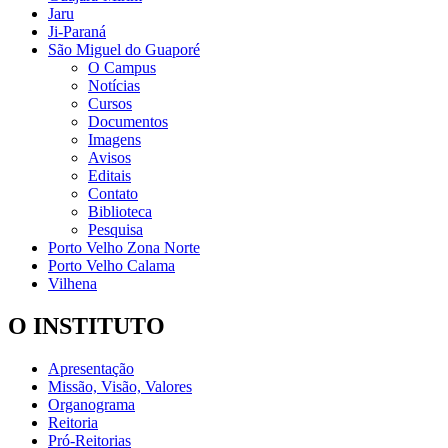
Jaru
Ji-Paraná
São Miguel do Guaporé
O Campus
Notícias
Cursos
Documentos
Imagens
Avisos
Editais
Contato
Biblioteca
Pesquisa
Porto Velho Zona Norte
Porto Velho Calama
Vilhena
O INSTITUTO
Apresentação
Missão, Visão, Valores
Organograma
Reitoria
Pró-Reitorias