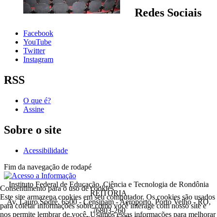
Redes Sociais
Facebook
YouTube
Twitter
Instagram
RSS
O que é?
Assine
Sobre o site
Acessibilidade
Fim da navegação de rodapé
Instituto Federal de Educação, Ciência e Tecnologia de Rondônia
Consentimento para o uso de cookies
REITORIA
Este site armazena cookies em seu computador. Os cookies são usados
Av. Lauro Sodré, 6500 - Censipam - Aeroporto, Porto Velho - RO,
para coletar informações sobre como você interage com nosso site e
76803-260
nos permite lembrar de você. Usamos essas informações para melhorar