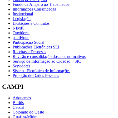
Fundo de Amparo ao Trabalhador
Informações Classificadas
Institucional
Legislação
Licitações e Contratos
NIMPI
Ouvidoria
pacIFique
Participação Social
Publicações Eletrônicas SEI
Receitas e Despesas
Revisão e consolidação dos atos normativos
Serviço de Informação ao Cidadão – SIC
Servidores
Sistema Eletrônico de Informações
Proteção de Dados Pessoais
CAMPI
Ariquemes
Buritis
Cacoal
Colorado do Oeste
Guajará-Mirim