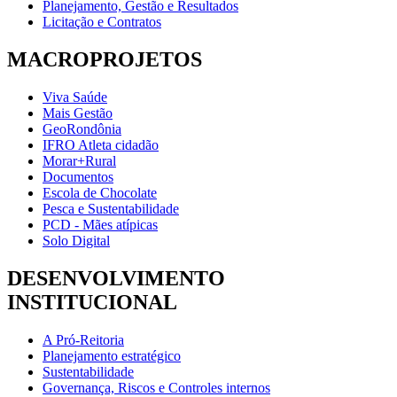
Planejamento, Gestão e Resultados
Licitação e Contratos
MACROPROJETOS
Viva Saúde
Mais Gestão
GeoRondônia
IFRO Atleta cidadão
Morar+Rural
Documentos
Escola de Chocolate
Pesca e Sustentabilidade
PCD - Mães atípicas
Solo Digital
DESENVOLVIMENTO
INSTITUCIONAL
A Pró-Reitoria
Planejamento estratégico
Sustentabilidade
Governança, Riscos e Controles internos