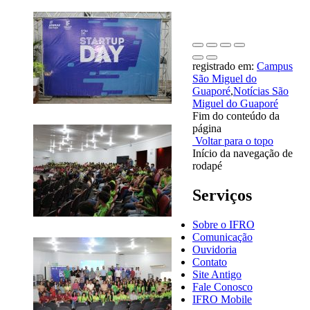
registrado em:
Campus
São Miguel do
Guaporé
,
Notícias São
Miguel do Guaporé
Fim do conteúdo da
página
Voltar para o topo
Início da navegação de
rodapé
Serviços
Sobre o IFRO
Comunicação
Ouvidoria
Contato
Site Antigo
Fale Conosco
IFRO Mobile