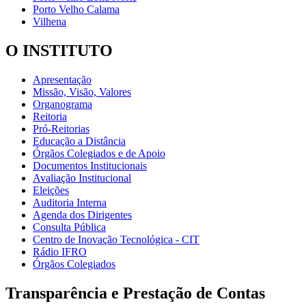
Porto Velho Calama
Vilhena
O INSTITUTO
Apresentação
Missão, Visão, Valores
Organograma
Reitoria
Pró-Reitorias
Educação a Distância
Órgãos Colegiados e de Apoio
Documentos Institucionais
Avaliação Institucional
Eleições
Auditoria Interna
Agenda dos Dirigentes
Consulta Pública
Centro de Inovação Tecnológica - CIT
Rádio IFRO
Órgãos Colegiados
Transparência e Prestação de Contas