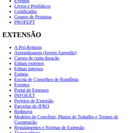
Eventos
Livros e Periódicos
Certificados
Grupos de Pesquisa
PROFEPT
EXTENSÃO
A Pró-Reitoria
Aprendizagem (Jovem Aprendiz)
Cursos de curta duração
Editais externos
Editais internos
Estágio
Escola de Conselhos de Rondônia
Eventos
Portal de Egressos
INFOEXT
Projetos de Extensão
Parcerias do IFRO
Redinova
Modelos de Convênio, Planos de Trabalho e Termos de
Cooperação
Regulamentos e Normas de Extensão
Transparência