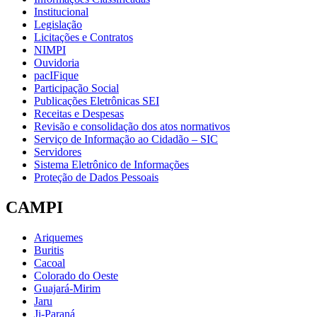
Institucional
Legislação
Licitações e Contratos
NIMPI
Ouvidoria
pacIFique
Participação Social
Publicações Eletrônicas SEI
Receitas e Despesas
Revisão e consolidação dos atos normativos
Serviço de Informação ao Cidadão – SIC
Servidores
Sistema Eletrônico de Informações
Proteção de Dados Pessoais
CAMPI
Ariquemes
Buritis
Cacoal
Colorado do Oeste
Guajará-Mirim
Jaru
Ji-Paraná