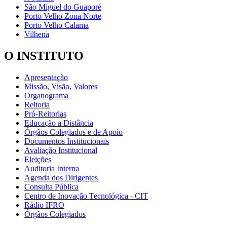
São Miguel do Guaporé
Porto Velho Zona Norte
Porto Velho Calama
Vilhena
O INSTITUTO
Apresentação
Missão, Visão, Valores
Organograma
Reitoria
Pró-Reitorias
Educação a Distância
Órgãos Colegiados e de Apoio
Documentos Institucionais
Avaliação Institucional
Eleições
Auditoria Interna
Agenda dos Dirigentes
Consulta Pública
Centro de Inovação Tecnológica - CIT
Rádio IFRO
Órgãos Colegiados