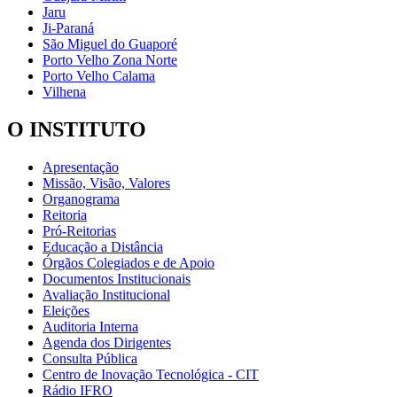
Jaru
Ji-Paraná
São Miguel do Guaporé
Porto Velho Zona Norte
Porto Velho Calama
Vilhena
O INSTITUTO
Apresentação
Missão, Visão, Valores
Organograma
Reitoria
Pró-Reitorias
Educação a Distância
Órgãos Colegiados e de Apoio
Documentos Institucionais
Avaliação Institucional
Eleições
Auditoria Interna
Agenda dos Dirigentes
Consulta Pública
Centro de Inovação Tecnológica - CIT
Rádio IFRO