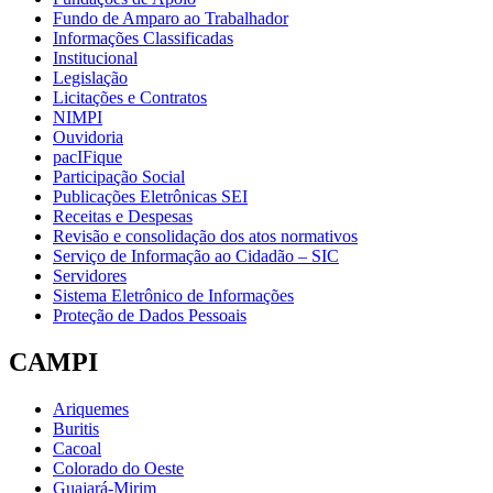
Fundo de Amparo ao Trabalhador
Informações Classificadas
Institucional
Legislação
Licitações e Contratos
NIMPI
Ouvidoria
pacIFique
Participação Social
Publicações Eletrônicas SEI
Receitas e Despesas
Revisão e consolidação dos atos normativos
Serviço de Informação ao Cidadão – SIC
Servidores
Sistema Eletrônico de Informações
Proteção de Dados Pessoais
CAMPI
Ariquemes
Buritis
Cacoal
Colorado do Oeste
Guajará-Mirim