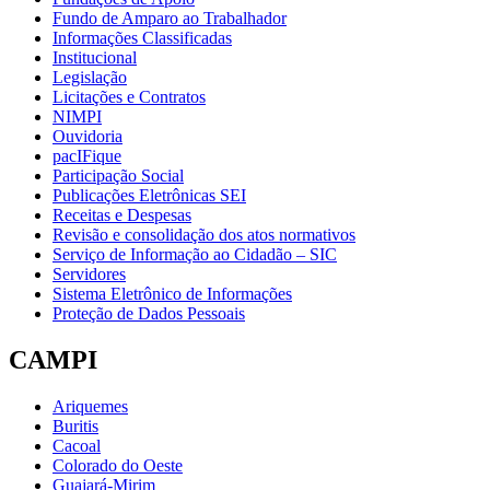
Fundo de Amparo ao Trabalhador
Informações Classificadas
Institucional
Legislação
Licitações e Contratos
NIMPI
Ouvidoria
pacIFique
Participação Social
Publicações Eletrônicas SEI
Receitas e Despesas
Revisão e consolidação dos atos normativos
Serviço de Informação ao Cidadão – SIC
Servidores
Sistema Eletrônico de Informações
Proteção de Dados Pessoais
CAMPI
Ariquemes
Buritis
Cacoal
Colorado do Oeste
Guajará-Mirim