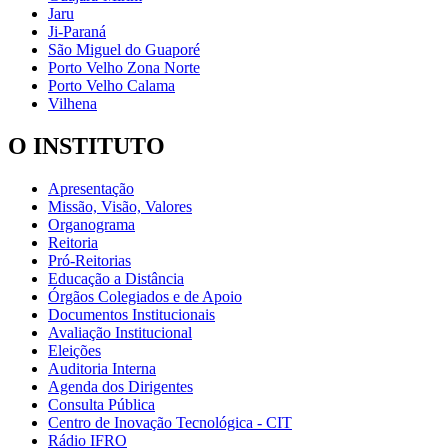
Jaru
Ji-Paraná
São Miguel do Guaporé
Porto Velho Zona Norte
Porto Velho Calama
Vilhena
O INSTITUTO
Apresentação
Missão, Visão, Valores
Organograma
Reitoria
Pró-Reitorias
Educação a Distância
Órgãos Colegiados e de Apoio
Documentos Institucionais
Avaliação Institucional
Eleições
Auditoria Interna
Agenda dos Dirigentes
Consulta Pública
Centro de Inovação Tecnológica - CIT
Rádio IFRO