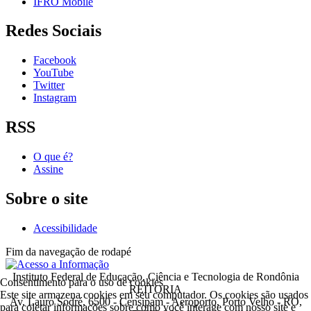
IFRO Mobile
Redes Sociais
Facebook
YouTube
Twitter
Instagram
RSS
O que é?
Assine
Sobre o site
Acessibilidade
Fim da navegação de rodapé
Instituto Federal de Educação, Ciência e Tecnologia de Rondônia
Consentimento para o uso de cookies
REITORIA
Este site armazena cookies em seu computador. Os cookies são usados
Av. Lauro Sodré, 6500 - Censipam - Aeroporto, Porto Velho - RO,
para coletar informações sobre como você interage com nosso site e