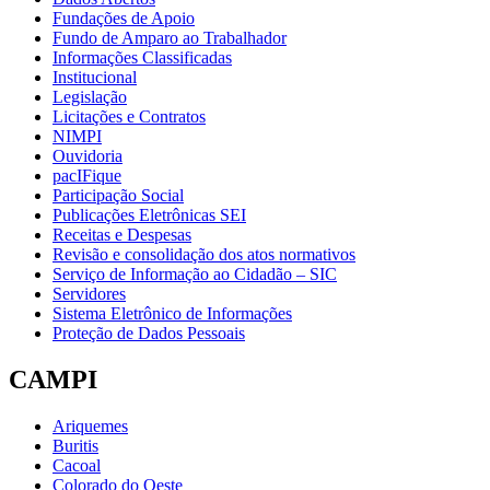
Fundações de Apoio
Fundo de Amparo ao Trabalhador
Informações Classificadas
Institucional
Legislação
Licitações e Contratos
NIMPI
Ouvidoria
pacIFique
Participação Social
Publicações Eletrônicas SEI
Receitas e Despesas
Revisão e consolidação dos atos normativos
Serviço de Informação ao Cidadão – SIC
Servidores
Sistema Eletrônico de Informações
Proteção de Dados Pessoais
CAMPI
Ariquemes
Buritis
Cacoal
Colorado do Oeste