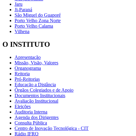
Jaru
Ji-Paraná
São Miguel do Guaporé
Porto Velho Zona Norte
Porto Velho Calama
Vilhena
O INSTITUTO
Apresentação
Missão, Visão, Valores
Organograma
Reitoria
Pró-Reitorias
Educação a Distância
Órgãos Colegiados e de Apoio
Documentos Institucionais
Avaliação Institucional
Eleições
Auditoria Interna
Agenda dos Dirigentes
Consulta Pública
Centro de Inovação Tecnológica - CIT
Rádio IFRO