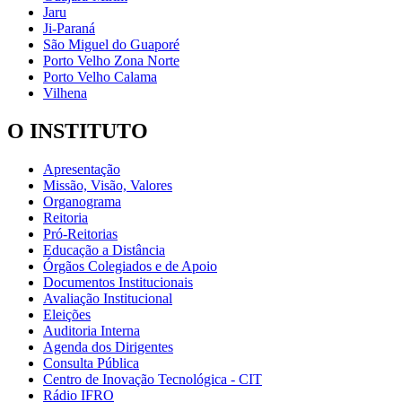
Jaru
Ji-Paraná
São Miguel do Guaporé
Porto Velho Zona Norte
Porto Velho Calama
Vilhena
O INSTITUTO
Apresentação
Missão, Visão, Valores
Organograma
Reitoria
Pró-Reitorias
Educação a Distância
Órgãos Colegiados e de Apoio
Documentos Institucionais
Avaliação Institucional
Eleições
Auditoria Interna
Agenda dos Dirigentes
Consulta Pública
Centro de Inovação Tecnológica - CIT
Rádio IFRO