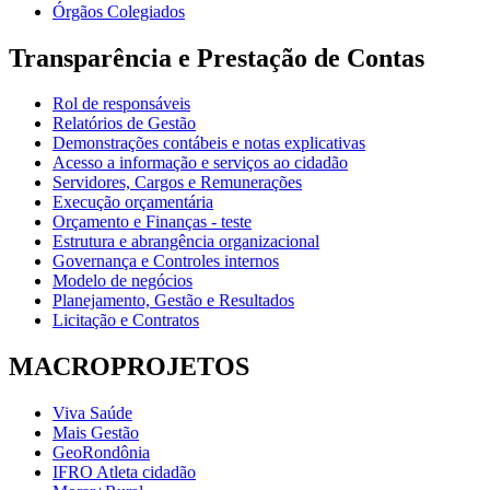
Órgãos Colegiados
Transparência e Prestação de Contas
Rol de responsáveis
Relatórios de Gestão
Demonstrações contábeis e notas explicativas
Acesso a informação e serviços ao cidadão
Servidores, Cargos e Remunerações
Execução orçamentária
Orçamento e Finanças - teste
Estrutura e abrangência organizacional
Governança e Controles internos
Modelo de negócios
Planejamento, Gestão e Resultados
Licitação e Contratos
MACROPROJETOS
Viva Saúde
Mais Gestão
GeoRondônia
IFRO Atleta cidadão