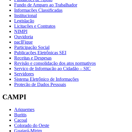
Fundo de Amparo ao Trabalhador
Informações Classificadas
Institucional
Legislação
Licitações e Contratos
NIMPI
Ouvidoria
pacIFique
Participação Social
Publicações Eletrônicas SEI
Receitas e Despesas
Revisão e consolidação dos atos normativos
Serviço de Informação ao Cidadão – SIC
Servidores
Sistema Eletrônico de Informações
Proteção de Dados Pessoais
CAMPI
Ariquemes
Buritis
Cacoal
Colorado do Oeste
Guajará-Mirim