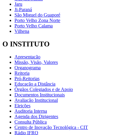
Jaru
Ji-Paraná
São Miguel do Guaporé
Porto Velho Zona Norte
Porto Velho Calama
Vilhena
O INSTITUTO
Apresentação
Missão, Visão, Valores
Organograma
Reitoria
Pró-Reitorias
Educação a Distância
Órgãos Colegiados e de Apoio
Documentos Institucionais
Avaliação Institucional
Eleições
Auditoria Interna
Agenda dos Dirigentes
Consulta Pública
Centro de Inovação Tecnológica - CIT
Rádio IFRO