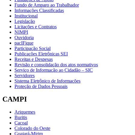
Fundo de Amparo ao Trabalhador
Informações Classificadas
Institucional
Legislação
Licitações e Contratos
NIMPI
Ouvidoria
pacIFique
Participação Social
Publicações Eletrônicas SEI
Receitas e Despesas
Revisão e consolidação dos atos normativos
Serviço de Informação ao Cidadão – SIC
Servidores
Sistema Eletrônico de Informações
Proteção de Dados Pessoais
CAMPI
Ariquemes
Buritis
Cacoal
Colorado do Oeste
Guajará-Mirim