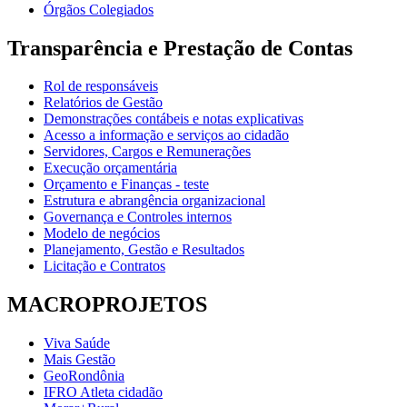
Órgãos Colegiados
Transparência e Prestação de Contas
Rol de responsáveis
Relatórios de Gestão
Demonstrações contábeis e notas explicativas
Acesso a informação e serviços ao cidadão
Servidores, Cargos e Remunerações
Execução orçamentária
Orçamento e Finanças - teste
Estrutura e abrangência organizacional
Governança e Controles internos
Modelo de negócios
Planejamento, Gestão e Resultados
Licitação e Contratos
MACROPROJETOS
Viva Saúde
Mais Gestão
GeoRondônia
IFRO Atleta cidadão