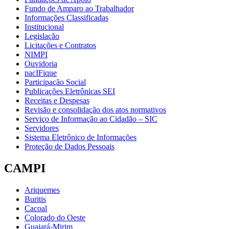
Fundo de Amparo ao Trabalhador
Informações Classificadas
Institucional
Legislação
Licitações e Contratos
NIMPI
Ouvidoria
pacIFique
Participação Social
Publicações Eletrônicas SEI
Receitas e Despesas
Revisão e consolidação dos atos normativos
Serviço de Informação ao Cidadão – SIC
Servidores
Sistema Eletrônico de Informações
Proteção de Dados Pessoais
CAMPI
Ariquemes
Buritis
Cacoal
Colorado do Oeste
Guajará-Mirim