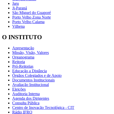
Jaru
Ji-Paraná
São Miguel do Guaporé
Porto Velho Zona Norte
Porto Velho Calama
Vilhena
O INSTITUTO
Apresentação
Missão, Visão, Valores
Organograma
Reitoria
Pró-Reitorias
Educação a Distância
Órgãos Colegiados e de Apoio
Documentos Institucionais
Avaliação Institucional
Eleições
Auditoria Interna
Agenda dos Dirigentes
Consulta Pública
Centro de Inovação Tecnológica - CIT
Rádio IFRO