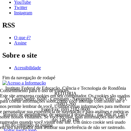
YouTube
Twitter
Instagram
RSS
O que é?
Assine
Sobre o site
Acessibilidade
Fim da navegação de rodapé
Instituto Federal de Educação, Ciência e Tecnologia de Rondônia
Consentimento para o uso de cookies
REITORIA
Este site armazena cookies em seu computador. Os cookies são usados
Av. Lauro Sodré, 6500 - Censipam - Aeroporto, Porto Velho - RO,
para coletar informações sobre como você interage com nosso site e
76803-260
nos permite lembrar de você. Usamos essas informações para melhorar
Fone/Fax: (69) 2182-9600
e personalizar sua experiência de navegação e para análises e métricas
Horário de atendimento: de segunda a sexta-feira - das 08h às 12h e
sobre nossos visitantes. Se você recusar, suas informações não serão
das 14h às 18h
rastreadas quando você visitar este site. Um único cookie será usado
Fim do conteúdo da página
em seu navegador para lembrar sua preferência de não ser rastreado.
Voltar para o topo