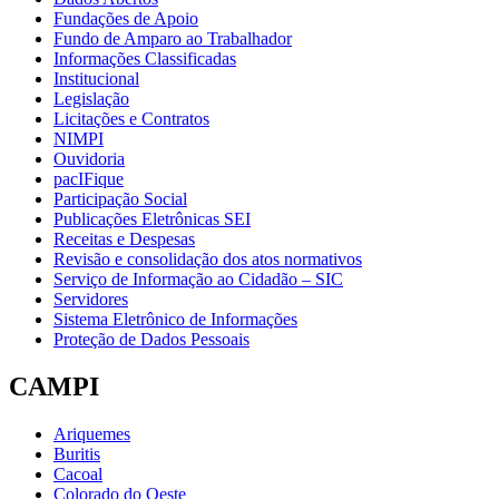
Fundações de Apoio
Fundo de Amparo ao Trabalhador
Informações Classificadas
Institucional
Legislação
Licitações e Contratos
NIMPI
Ouvidoria
pacIFique
Participação Social
Publicações Eletrônicas SEI
Receitas e Despesas
Revisão e consolidação dos atos normativos
Serviço de Informação ao Cidadão – SIC
Servidores
Sistema Eletrônico de Informações
Proteção de Dados Pessoais
CAMPI
Ariquemes
Buritis
Cacoal
Colorado do Oeste