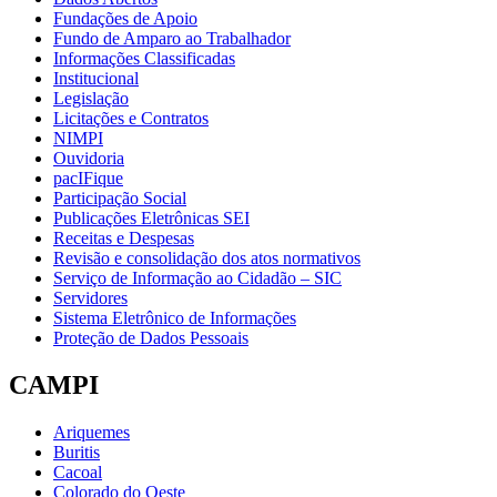
Fundações de Apoio
Fundo de Amparo ao Trabalhador
Informações Classificadas
Institucional
Legislação
Licitações e Contratos
NIMPI
Ouvidoria
pacIFique
Participação Social
Publicações Eletrônicas SEI
Receitas e Despesas
Revisão e consolidação dos atos normativos
Serviço de Informação ao Cidadão – SIC
Servidores
Sistema Eletrônico de Informações
Proteção de Dados Pessoais
CAMPI
Ariquemes
Buritis
Cacoal
Colorado do Oeste