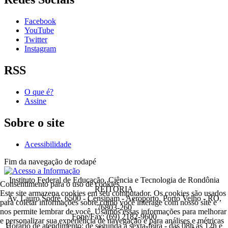
Facebook
YouTube
Twitter
Instagram
RSS
O que é?
Assine
Sobre o site
Acessibilidade
Fim da navegação de rodapé
Instituto Federal de Educação, Ciência e Tecnologia de Rondônia
Consentimento para o uso de cookies
REITORIA
Este site armazena cookies em seu computador. Os cookies são usados
Av. Lauro Sodré, 6500 - Censipam - Aeroporto, Porto Velho - RO,
para coletar informações sobre como você interage com nosso site e
76803-260
nos permite lembrar de você. Usamos essas informações para melhorar
Fone/Fax: (69) 2182-9600
e personalizar sua experiência de navegação e para análises e métricas
Horário de atendimento: de segunda a sexta-feira - das 08h às 12h e