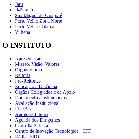
Jaru
Ji-Paraná
São Miguel do Guaporé
Porto Velho Zona Norte
Porto Velho Calama
Vilhena
O INSTITUTO
Apresentação
Missão, Visão, Valores
Organograma
Reitoria
Pró-Reitorias
Educação a Distância
Órgãos Colegiados e de Apoio
Documentos Institucionais
Avaliação Institucional
Eleições
Auditoria Interna
Agenda dos Dirigentes
Consulta Pública
Centro de Inovação Tecnológica - CIT
Rádio IFRO