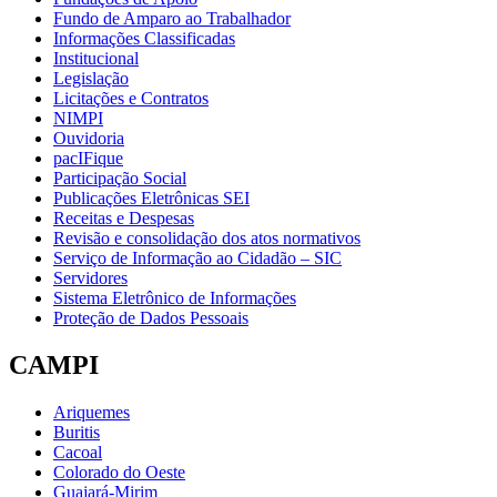
Fundo de Amparo ao Trabalhador
Informações Classificadas
Institucional
Legislação
Licitações e Contratos
NIMPI
Ouvidoria
pacIFique
Participação Social
Publicações Eletrônicas SEI
Receitas e Despesas
Revisão e consolidação dos atos normativos
Serviço de Informação ao Cidadão – SIC
Servidores
Sistema Eletrônico de Informações
Proteção de Dados Pessoais
CAMPI
Ariquemes
Buritis
Cacoal
Colorado do Oeste
Guajará-Mirim