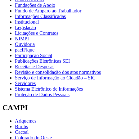
Fundações de Apoio
Fundo de Amparo ao Trabalhador
Informações Classificadas
Institucional
Legislação
Licitações e Contratos
NIMPI
Ouvidoria
pacIFique
Participação Social
Publicações Eletrônicas SEI
Receitas e Despesas
Revisão e consolidação dos atos normativos
Serviço de Informação ao Cidadão – SIC
Servidores
Sistema Eletrônico de Informações
Proteção de Dados Pessoais
CAMPI
Ariquemes
Buritis
Cacoal
Colorado do Oeste