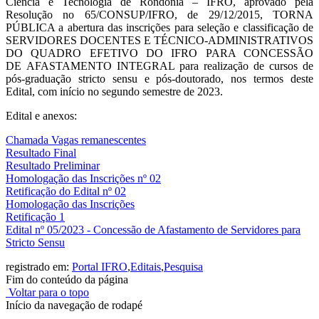
Ciência e Tecnologia de Rondônia – IFRO, aprovado pela
Resolução no 65/CONSUP/IFRO, de 29/12/2015, TORNA
PÚBLICA a abertura das inscrições para seleção e classificação de
SERVIDORES DOCENTES E TÉCNICO-ADMINISTRATIVOS
DO QUADRO EFETIVO DO IFRO PARA CONCESSÃO
DE AFASTAMENTO INTEGRAL para realização de cursos de
pós-graduação stricto sensu e pós-doutorado, nos termos deste
Edital, com início no segundo semestre de 2023.
Edital e anexos:
Chamada Vagas remanescentes
Resultado Final
Resultado Preliminar
Homologação das Inscrições nº 02
Retificação do Edital nº 02
Homologação das Inscrições
Retificação 1
Edital nº 05/2023 - Concessão de Afastamento de Servidores para
Stricto Sensu
registrado em:
Portal IFRO
,
Editais
,
Pesquisa
Fim do conteúdo da página
Voltar para o topo
Início da navegação de rodapé