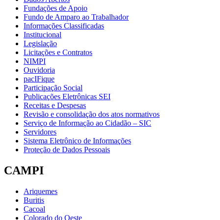
Fundações de Apoio
Fundo de Amparo ao Trabalhador
Informações Classificadas
Institucional
Legislação
Licitações e Contratos
NIMPI
Ouvidoria
pacIFique
Participação Social
Publicações Eletrônicas SEI
Receitas e Despesas
Revisão e consolidação dos atos normativos
Serviço de Informação ao Cidadão – SIC
Servidores
Sistema Eletrônico de Informações
Proteção de Dados Pessoais
CAMPI
Ariquemes
Buritis
Cacoal
Colorado do Oeste