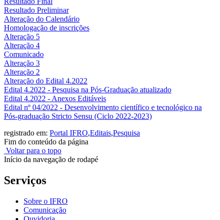
Resultado Final
Resultado Preliminar
Alteração do Calendário
Homologação de inscrições
Alteração 5
Alteração 4
Comunicado
Alteração 3
Alteração 2
Alteração do Edital 4.2022
Edital 4.2022 - Pesquisa na Pós-Graduação atualizado
Edital 4.2022 - Anexos Editáveis
Edital nº 04/2022 - Desenvolvimento científico e tecnológico na
Pós-graduação Stricto Sensu (Ciclo 2022-2023)
registrado em:
Portal IFRO
,
Editais
,
Pesquisa
Fim do conteúdo da página
Voltar para o topo
Início da navegação de rodapé
Serviços
Sobre o IFRO
Comunicação
Ouvidoria