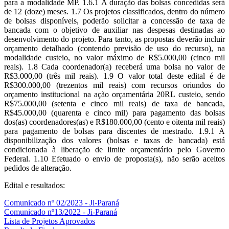
para a modalidade MP. 1.6.1 A duração das bolsas concedidas será
de 12 (doze) meses. 1.7 Os projetos classificados, dentro do número
de bolsas disponíveis, poderão solicitar a concessão de taxa de
bancada com o objetivo de auxiliar nas despesas destinadas ao
desenvolvimento do projeto. Para tanto, as propostas deverão incluir
orçamento detalhado (contendo previsão de uso do recurso), na
modalidade custeio, no valor máximo de R$5.000,00 (cinco mil
reais). 1.8 Cada coordenador(a) receberá uma bolsa no valor de
R$3.000,00 (três mil reais). 1.9 O valor total deste edital é de
R$300.000,00 (trezentos mil reais) com recursos oriundos do
orçamento institucional na ação orçamentária 20RL custeio, sendo
R$75.000,00 (setenta e cinco mil reais) de taxa de bancada,
R$45.000,00 (quarenta e cinco mil) para pagamento das bolsas
dos(as) coordenadores(as) e R$180.000,00 (cento e oitenta mil reais)
para pagamento de bolsas para discentes de mestrado. 1.9.1 A
disponibilização dos valores (bolsas e taxas de bancada) está
condicionada à liberação de limite orçamentário pelo Governo
Federal. 1.10 Efetuado o envio de proposta(s), não serão aceitos
pedidos de alteração.
Edital e resultados:
Comunicado nº 02/2023 - Ji-Paraná
Comunicado nº13/2022 - Ji-Paraná
Lista de Projetos Aprovados