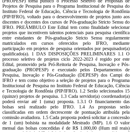
(PROPESP) torna público o Processo Seletivo de Propostas de
Projetos de Pesquisa para o Programa Institucional de Pesquisa do
Instituto Federal de Educação, Ciência e Tecnologia de Rondônia
(PIP/IFRO), voltado para o desenvolvimento de projetos junto aos
discentes e docentes dos cursos de Pós-graduação Stricto Sensu do
IFRO. PREÂMBULO Este Edital tem como finalidade selecionar
projetos que incentivem talentos potenciais para pesquisa científica
entre estudantes de Pós-graduação Stricto Sensu regularmente
matriculados em cursos oferecidos pelo IFRO, mediante
participação em projetos de pesquisa orientados por pesquisador(a)
qualificado(a). 1 DAS DISPOSIÇÕES PRELIMINARES 1.1 O
processo seletivo de projetos ciclo 2022-2023 é regido por este
Edital, promovido pela Pró-Reitoria de Pesquisa, Inovação e Pós-
graduação (PROPESP) e executado pelos Departamentos de
Pesquisa, Inovação e Pós-Graduação (DEPESP) dos Campi do
IFRO e tem como objetivo a seleção de projetos para o Programa
Institucional de Pesquisa no Instituto Federal de Educação, Ciência
e Tecnologia de Rondônia (PIP/IFRO). 1.2 Serão selecionados 15
(quinze) projetos de pesquisa. 1.3 Cada servidor(a) coordenador(a)
poderá enviar até 1 (uma) proposta. 1.3.1 O financiamento das
bolsas será realizado pelo IFRO. 1.4 As propostas serão
classificadas em ordem decrescente de pontuação atribuída pela
comissão avaliadora. 1.5 Cada proposta poderá solicitar a concessão
de 1 (um) bolsista na modalidade Mestrado (MP). 1.6 O valor
mensal das bolsas concedidas é de R$ 1.000,00 (Hum mil reais)