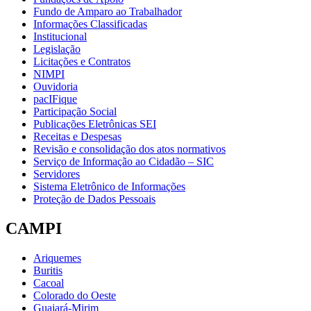
Fundo de Amparo ao Trabalhador
Informações Classificadas
Institucional
Legislação
Licitações e Contratos
NIMPI
Ouvidoria
pacIFique
Participação Social
Publicações Eletrônicas SEI
Receitas e Despesas
Revisão e consolidação dos atos normativos
Serviço de Informação ao Cidadão – SIC
Servidores
Sistema Eletrônico de Informações
Proteção de Dados Pessoais
CAMPI
Ariquemes
Buritis
Cacoal
Colorado do Oeste
Guajará-Mirim