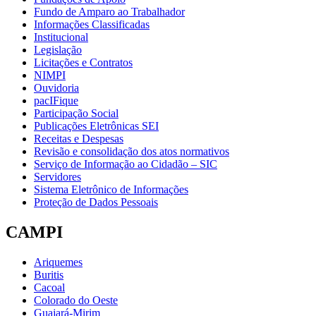
Fundo de Amparo ao Trabalhador
Informações Classificadas
Institucional
Legislação
Licitações e Contratos
NIMPI
Ouvidoria
pacIFique
Participação Social
Publicações Eletrônicas SEI
Receitas e Despesas
Revisão e consolidação dos atos normativos
Serviço de Informação ao Cidadão – SIC
Servidores
Sistema Eletrônico de Informações
Proteção de Dados Pessoais
CAMPI
Ariquemes
Buritis
Cacoal
Colorado do Oeste
Guajará-Mirim