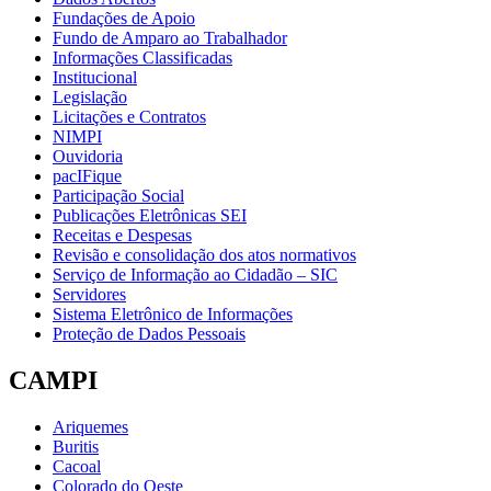
Fundações de Apoio
Fundo de Amparo ao Trabalhador
Informações Classificadas
Institucional
Legislação
Licitações e Contratos
NIMPI
Ouvidoria
pacIFique
Participação Social
Publicações Eletrônicas SEI
Receitas e Despesas
Revisão e consolidação dos atos normativos
Serviço de Informação ao Cidadão – SIC
Servidores
Sistema Eletrônico de Informações
Proteção de Dados Pessoais
CAMPI
Ariquemes
Buritis
Cacoal
Colorado do Oeste