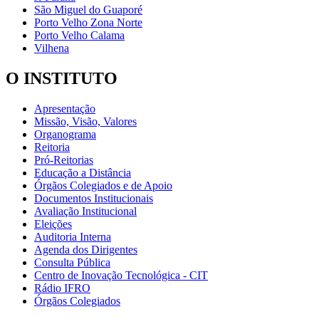
São Miguel do Guaporé
Porto Velho Zona Norte
Porto Velho Calama
Vilhena
O INSTITUTO
Apresentação
Missão, Visão, Valores
Organograma
Reitoria
Pró-Reitorias
Educação a Distância
Órgãos Colegiados e de Apoio
Documentos Institucionais
Avaliação Institucional
Eleições
Auditoria Interna
Agenda dos Dirigentes
Consulta Pública
Centro de Inovação Tecnológica - CIT
Rádio IFRO
Órgãos Colegiados