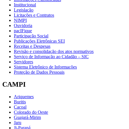
Institucional
Legislação
Licitações e Contratos
NIMPI
Ouvidoria
pacIFique
Participação Social
Publicações Eletrônicas SEI
Receitas e Despesas
Revisão e consolidação dos atos normativos
Serviço de Informação ao Cidadão – SIC
Servidores
Sistema Eletrônico de Informações
Proteção de Dados Pessoais
CAMPI
Ariquemes
Buritis
Cacoal
Colorado do Oeste
Guajará-Mirim
Jaru
Ji-Paraná