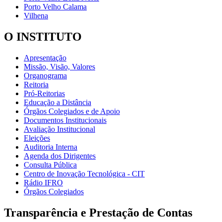
Porto Velho Calama
Vilhena
O INSTITUTO
Apresentação
Missão, Visão, Valores
Organograma
Reitoria
Pró-Reitorias
Educação a Distância
Órgãos Colegiados e de Apoio
Documentos Institucionais
Avaliação Institucional
Eleições
Auditoria Interna
Agenda dos Dirigentes
Consulta Pública
Centro de Inovação Tecnológica - CIT
Rádio IFRO
Órgãos Colegiados
Transparência e Prestação de Contas