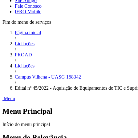
Site Antigo
Fale Conosco
IFRO Mobile
Fim do menu de serviços
Página inicial
/
Licitações
/
PROAD
/
Licitações
/
Campus Vilhena - UASG 158342
/
Edital nº 45/2022 - Aquisição de Equipamentos de TIC e Supr
Menu
Menu Principal
Início do menu principal
Menu de Relevância