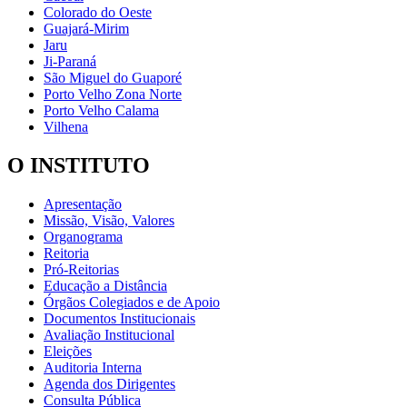
Colorado do Oeste
Guajará-Mirim
Jaru
Ji-Paraná
São Miguel do Guaporé
Porto Velho Zona Norte
Porto Velho Calama
Vilhena
O INSTITUTO
Apresentação
Missão, Visão, Valores
Organograma
Reitoria
Pró-Reitorias
Educação a Distância
Órgãos Colegiados e de Apoio
Documentos Institucionais
Avaliação Institucional
Eleições
Auditoria Interna
Agenda dos Dirigentes
Consulta Pública