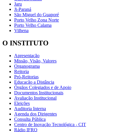
Jaru
Ji-Paraná
São Miguel do Guaporé
Porto Velho Zona Norte
Porto Velho Calama
Vilhena
O INSTITUTO
Apresentação
Missão, Visão, Valores
Organograma
Reitoria
Pró-Reitorias
Educação a Distância
Órgãos Colegiados e de Apoio
Documentos Institucionais
Avaliação Institucional
Eleições
Auditoria Interna
Agenda dos Dirigentes
Consulta Pública
Centro de Inovação Tecnológica - CIT
Rádio IFRO