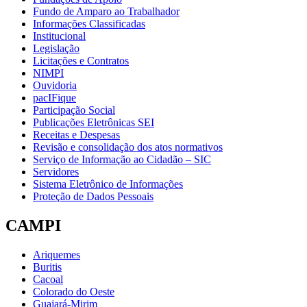
Fundo de Amparo ao Trabalhador
Informações Classificadas
Institucional
Legislação
Licitações e Contratos
NIMPI
Ouvidoria
pacIFique
Participação Social
Publicações Eletrônicas SEI
Receitas e Despesas
Revisão e consolidação dos atos normativos
Serviço de Informação ao Cidadão – SIC
Servidores
Sistema Eletrônico de Informações
Proteção de Dados Pessoais
CAMPI
Ariquemes
Buritis
Cacoal
Colorado do Oeste
Guajará-Mirim