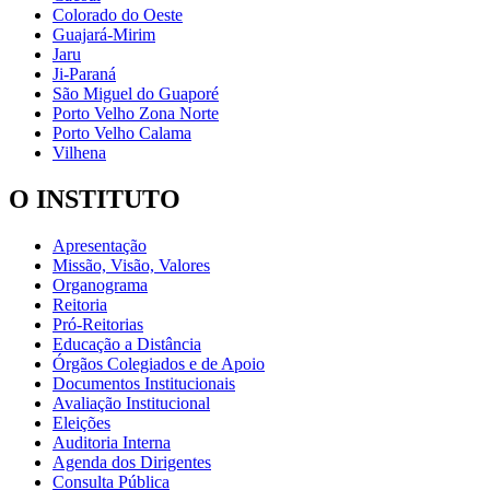
Colorado do Oeste
Guajará-Mirim
Jaru
Ji-Paraná
São Miguel do Guaporé
Porto Velho Zona Norte
Porto Velho Calama
Vilhena
O INSTITUTO
Apresentação
Missão, Visão, Valores
Organograma
Reitoria
Pró-Reitorias
Educação a Distância
Órgãos Colegiados e de Apoio
Documentos Institucionais
Avaliação Institucional
Eleições
Auditoria Interna
Agenda dos Dirigentes
Consulta Pública