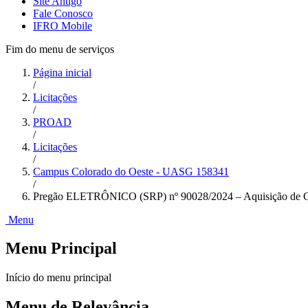
Site Antigo
Fale Conosco
IFRO Mobile
Fim do menu de serviços
Página inicial
/
Licitações
/
PROAD
/
Licitações
/
Campus Colorado do Oeste - UASG 158341
/
Pregão ELETRÔNICO (SRP) nº 90028/2024 – Aquisição de Gê
Menu
Menu Principal
Início do menu principal
Menu de Relevância