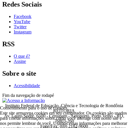
Redes Sociais
Facebook
YouTube
Twitter
Instagram
RSS
O que é?
Assine
Sobre o site
Acessibilidade
Fim da navegação de rodapé
Instituto Federal de Educação, Ciência e Tecnologia de Rondônia
Consentimento para o uso de cookies
REITORIA
Este site armazena cookies em seu computador. Os cookies são usados
Av. Lauro Sodré, 6500 - Censipam - Aeroporto, Porto Velho - RO,
para coletar informações sobre como você interage com nosso site e
76803-260
nos permite lembrar de você. Usamos essas informações para melhorar
Fone/Fax: (69) 2182-9600