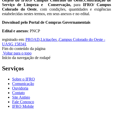
Objeto
do IFRO/ Campus Colorado do Oeste
,
Contratação de
Serviço de Limpeza e Conservação,
para
IFRO/ Campus
Colorado do Oeste
, com condições, quantidades e exigências
estabelecidas nestes termos, em seus anexos e no edital.
Download pelo Portal de Compras Governamentais
Edital e anexos
: PNCP
registrado em:
PROAD
,
Licitações
,
Campus Colorado do Oeste -
UASG 158341
Fim do conteúdo da página
Voltar para o topo
Início da navegação de rodapé
Serviços
Sobre o IFRO
Comunicação
Ouvidoria
Contato
Site Antigo
Fale Conosco
IFRO Mobile