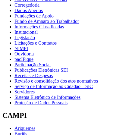
Corregedoria
Dados Abertos
Fundações de Apoio
Fundo de Amparo ao Trabalhador
Informações Classificadas
Institucional
Legislação
Licitações e Contratos
NIMPI
Ouvidoria
pacIFique
Participação Social
Publicações Eletrônicas SEI
Receitas e Despesas
Revisão e consolidação dos atos normativos
Serviço de Informação ao Cidadão – SIC
Servidores
Sistema Eletrônico de Informações
Proteção de Dados Pessoais
CAMPI
Ariquemes
Buritis