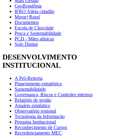
Mais Gestão
GeoRondônia
IFRO Atleta cidadão
Morar+Rural
Documentos
Escola de Chocolate
Pesca e Sustentabilidade
PCD - Mães atípicas
Solo Digital
DESENVOLVIMENTO
INSTITUCIONAL
A Pró-Reitoria
Planejamento estratégico
Sustentabilidade
Governança, Riscos e Controles internos
Relatório de gestão
Anuário estatístico
Observatório regional
Tecnologia da Informação
Pesquisa Institucional
Reconhecimento de Cursos
Recredenciamento MEC