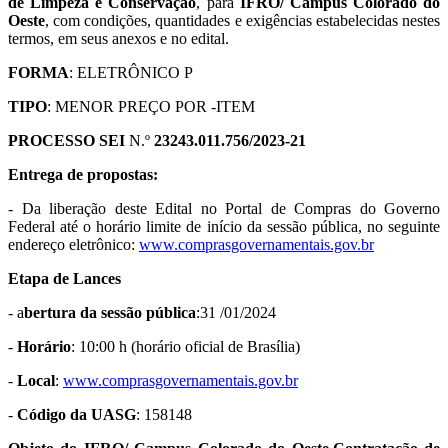
de Limpeza e Conservação
, para
IFRO/ Campus Colorado do
Oeste
, com condições, quantidades e exigências estabelecidas nestes
termos, em seus anexos e no edital.
FORMA
: ELETRÔNICO P
TIPO
: MENOR PREÇO POR -ITEM
PROCESSO SEI
N.º
23243.011.756/2023-21
Entrega de propostas:
- Da liberação deste Edital no Portal de Compras do Governo
Federal até o horário limite de início da sessão pública, no seguinte
endereço eletrônico:
www.comprasgovernamentais.gov.br
Etapa de Lances
- a
bertura da sessão pública
:31 /01/2024
-
Horário
: 10:00 h (horário oficial de Brasília)
-
Local
:
www.comprasgovernamentais.gov.br
-
Código da UASG
: 158148