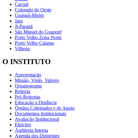
Cacoal
Colorado do Oeste
Guajará-Mirim
Jaru
Ji-Paraná
São Miguel do Guaporé
Porto Velho Zona Norte
Porto Velho Calama
Vilhena
O INSTITUTO
Apresentação
Missão, Visão, Valores
Organograma
Reitoria
Pró-Reitorias
Educação a Distância
Órgãos Colegiados e de Apoio
Documentos Institucionais
Avaliação Institucional
Eleições
Auditoria Interna
Agenda dos Dirigentes