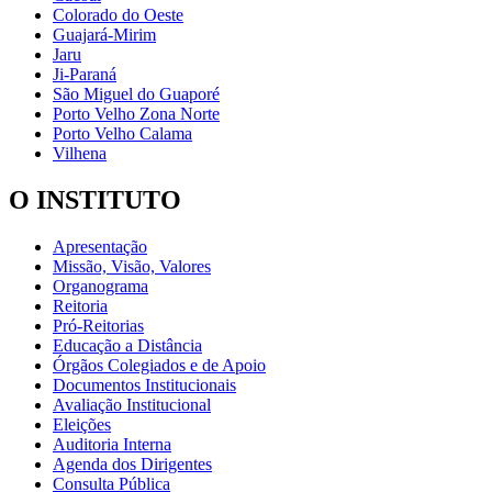
Colorado do Oeste
Guajará-Mirim
Jaru
Ji-Paraná
São Miguel do Guaporé
Porto Velho Zona Norte
Porto Velho Calama
Vilhena
O INSTITUTO
Apresentação
Missão, Visão, Valores
Organograma
Reitoria
Pró-Reitorias
Educação a Distância
Órgãos Colegiados e de Apoio
Documentos Institucionais
Avaliação Institucional
Eleições
Auditoria Interna
Agenda dos Dirigentes
Consulta Pública