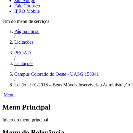
Site Antigo
Fale Conosco
IFRO Mobile
Fim do menu de serviços
Página inicial
/
Licitações
/
PROAD
/
Licitações
/
Campus Colorado do Oeste - UASG 158341
/
Leilão nº 01/2016 – Bens Móveis Inservíveis à Administração P
Menu
Menu Principal
Início do menu principal
Menu de Relevância