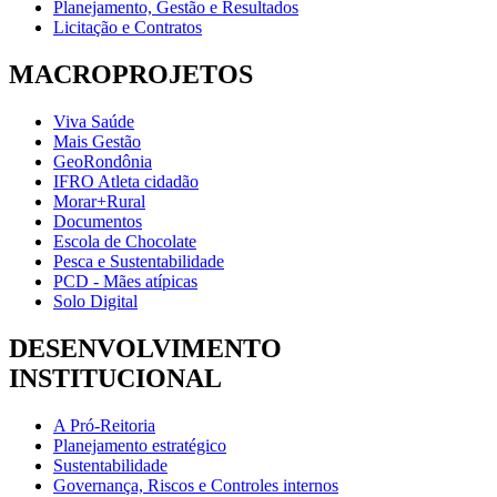
Planejamento, Gestão e Resultados
Licitação e Contratos
MACROPROJETOS
Viva Saúde
Mais Gestão
GeoRondônia
IFRO Atleta cidadão
Morar+Rural
Documentos
Escola de Chocolate
Pesca e Sustentabilidade
PCD - Mães atípicas
Solo Digital
DESENVOLVIMENTO
INSTITUCIONAL
A Pró-Reitoria
Planejamento estratégico
Sustentabilidade
Governança, Riscos e Controles internos