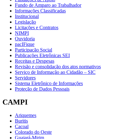
Fundo de Amparo ao Trabalhador
Informações Classificadas
Institucional
Legislação
Licitações e Contratos
NIMPI
Ouvidoria
pacIFique
Participação Social
Publicações Eletrônicas SEI
Receitas e Despesas
Revisão e consolidação dos atos normativos
Serviço de Informação ao Cidadão – SIC
Servidores
Sistema Eletrônico de Informações
Proteção de Dados Pessoais
CAMPI
Ariquemes
Buritis
Cacoal
Colorado do Oeste
Guajará-Mirim