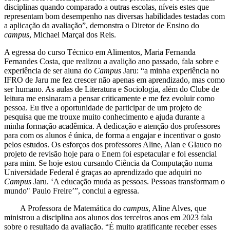
disciplinas quando comparado a outras escolas, níveis estes que
representam bom desempenho nas diversas habilidades testadas com
a aplicação da avaliação”, demonstra o Diretor de Ensino do
campus
, Michael Marçal dos Reis.
A egressa do curso Técnico em Alimentos, Maria Fernanda
Fernandes Costa, que realizou a avalição ano passado, fala sobre e
experiência de ser aluna do
Campus
Jaru: “a minha experiência no
IFRO de Jaru me fez crescer não apenas em aprendizado, mas como
ser humano. As aulas de Literatura e Sociologia, além do Clube de
leitura me ensinaram a pensar criticamente e me fez evoluir como
pessoa. Eu tive a oportunidade de participar de um projeto de
pesquisa que me trouxe muito conhecimento e ajuda durante a
minha formação acadêmica. A dedicação e atenção dos professores
para com os alunos é única, de forma a engajar e incentivar o gosto
pelos estudos. Os esforços dos professores Aline, Alan e Glauco no
projeto de revisão hoje para o Enem foi espetacular e foi essencial
para mim. Se hoje estou cursando Ciência da Computação numa
Universidade Federal é graças ao aprendizado que adquiri no
Campus
Jaru. ‘A educação muda as pessoas. Pessoas transformam o
mundo" Paulo Freire’”, conclui a egressa.
A Professora de Matemática do
campus
, Aline Alves, que
ministrou a disciplina aos alunos dos terceiros anos em 2023 fala
sobre o resultado da avaliação. “É muito gratificante receber esses