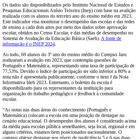
Os dados são disponibilizados pelo Instituto Nacional de Estudos e
Pesquisas Educacionais Anísio Teixeira (Inep) com base na avalição
realizada com os alunos do terceiro ano do ensino médio em 2023.
Este indicador visa monitorar o desempenho das escolas e das redes
de ensino a cada dois anos por meio dos dados sobre aprovação
escolar, obtidos no Censo Escolar, e das médias de desempenho no
Sistema de Avaliação da Educação Básica (Saeb).
A fonte de
informação é o INEP 2024
.
Ao todo, 69 alunos do 3º ano do ensino médio do
Campus
Jaru
realizaram a avalição em 2023, que contempla questões de
Português e Matemática, representando uma taxa de participação de
77,53%. Devido o índice de participação ter sido inferior a 80% a
nota não é apresentada publicamente, conforme o item J da Nota
Informativa Ideb 2023. Entretanto, o boletim da escola é
disponibilizado para os representantes da instituição para
organização do trabalho pedagógico e
feedback
à comunidade
escolar.
“As notas nas duas áreas do conhecimento (Português e
Matemática) colocam a escola em uma posição de destaque no
cenário educacional. O desempenho dos alunos é considerado acima
da média para escolas pública semelhantes, seja local, regional e em
alguns critérios, estamos bem posicionados nacionalmente. O
campus
obteve destaque nos níveis de proficiência 5 e 6 nas duas