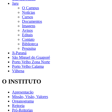
Jaru
O Campus
Notícias
Cursos
Documentos
Imagens
Avisos
Editais
Contato
Biblioteca
Pesquisa
Ji-Paraná
São Miguel do Guaporé
Porto Velho Zona Norte
Porto Velho Calama
Vilhena
O INSTITUTO
Apresentação
Missão, Visão, Valores
Organograma
Reitoria
Pró-Reitorias