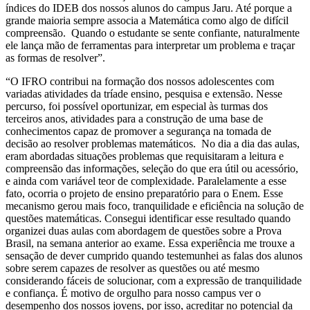
índices do IDEB dos nossos alunos do campus Jaru. Até porque a
grande maioria sempre associa a Matemática como algo de difícil
compreensão. Quando o estudante se sente confiante, naturalmente
ele lança mão de ferramentas para interpretar um problema e traçar
as formas de resolver”.
“O IFRO contribui na formação dos nossos adolescentes com
variadas atividades da tríade ensino, pesquisa e extensão. Nesse
percurso, foi possível oportunizar, em especial às turmas dos
terceiros anos, atividades para a construção de uma base de
conhecimentos capaz de promover a segurança na tomada de
decisão ao resolver problemas matemáticos. No dia a dia das aulas,
eram abordadas situações problemas que requisitaram a leitura e
compreensão das informações, seleção do que era útil ou acessório,
e ainda com variável teor de complexidade. Paralelamente a esse
fato, ocorria o projeto de ensino preparatório para o Enem. Esse
mecanismo gerou mais foco, tranquilidade e eficiência na solução de
questões matemáticas. Consegui identificar esse resultado quando
organizei duas aulas com abordagem de questões sobre a Prova
Brasil, na semana anterior ao exame. Essa experiência me trouxe a
sensação de dever cumprido quando testemunhei as falas dos alunos
sobre serem capazes de resolver as questões ou até mesmo
considerando fáceis de solucionar, com a expressão de tranquilidade
e confiança. É motivo de orgulho para nosso campus ver o
desempenho dos nossos jovens, por isso, acreditar no potencial da