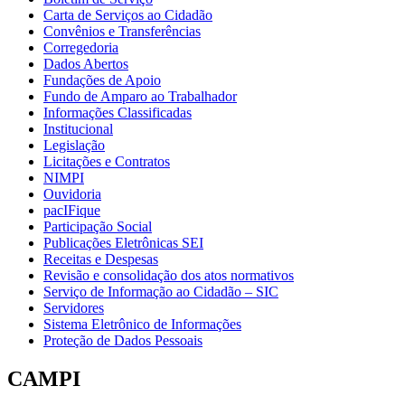
Carta de Serviços ao Cidadão
Convênios e Transferências
Corregedoria
Dados Abertos
Fundações de Apoio
Fundo de Amparo ao Trabalhador
Informações Classificadas
Institucional
Legislação
Licitações e Contratos
NIMPI
Ouvidoria
pacIFique
Participação Social
Publicações Eletrônicas SEI
Receitas e Despesas
Revisão e consolidação dos atos normativos
Serviço de Informação ao Cidadão – SIC
Servidores
Sistema Eletrônico de Informações
Proteção de Dados Pessoais
CAMPI