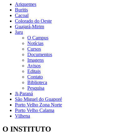
Ariquemes
Buritis
Cacoal
Colorado do Oeste
Guajará-Mirim
Jaru
O Campus
Notícias
Cursos
Documentos
Imagens
Avisos
Editais
Contato
Biblioteca
Pesquisa
Ji-Paraná
São Miguel do Guaporé
Porto Velho Zona Norte
Porto Velho Calama
Vilhena
O INSTITUTO