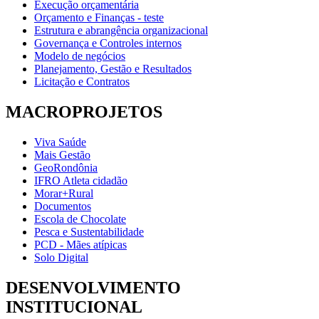
Execução orçamentária
Orçamento e Finanças - teste
Estrutura e abrangência organizacional
Governança e Controles internos
Modelo de negócios
Planejamento, Gestão e Resultados
Licitação e Contratos
MACROPROJETOS
Viva Saúde
Mais Gestão
GeoRondônia
IFRO Atleta cidadão
Morar+Rural
Documentos
Escola de Chocolate
Pesca e Sustentabilidade
PCD - Mães atípicas
Solo Digital
DESENVOLVIMENTO
INSTITUCIONAL