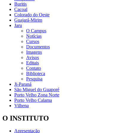
Buritis
Cacoal
Colorado do Oeste
Guajará-Mirim
Jaru
O Campus
Notícias
Cursos
Documentos
Imagens
Avisos
Editais
Contato
Biblioteca
Pesquisa
Ji-Paraná
São Miguel do Guaporé
Porto Velho Zona Norte
Porto Velho Calama
Vilhena
O INSTITUTO
Apresentação