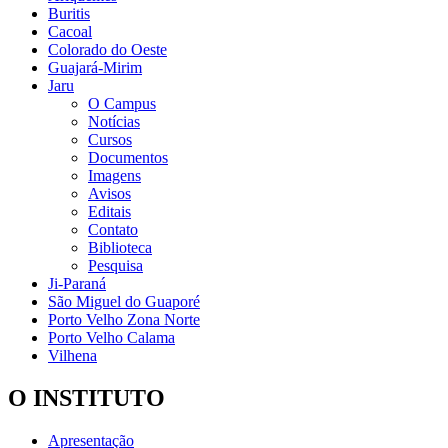
Buritis
Cacoal
Colorado do Oeste
Guajará-Mirim
Jaru
O Campus
Notícias
Cursos
Documentos
Imagens
Avisos
Editais
Contato
Biblioteca
Pesquisa
Ji-Paraná
São Miguel do Guaporé
Porto Velho Zona Norte
Porto Velho Calama
Vilhena
O INSTITUTO
Apresentação