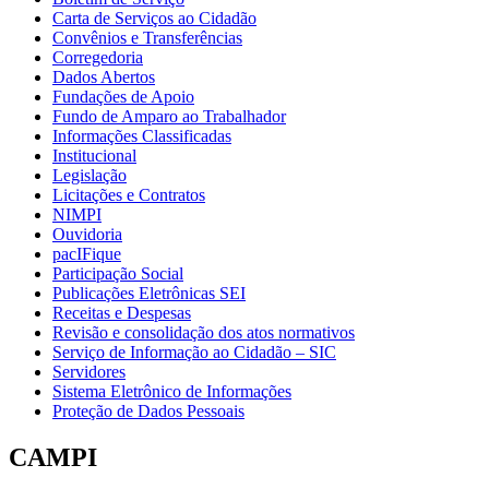
Carta de Serviços ao Cidadão
Convênios e Transferências
Corregedoria
Dados Abertos
Fundações de Apoio
Fundo de Amparo ao Trabalhador
Informações Classificadas
Institucional
Legislação
Licitações e Contratos
NIMPI
Ouvidoria
pacIFique
Participação Social
Publicações Eletrônicas SEI
Receitas e Despesas
Revisão e consolidação dos atos normativos
Serviço de Informação ao Cidadão – SIC
Servidores
Sistema Eletrônico de Informações
Proteção de Dados Pessoais
CAMPI