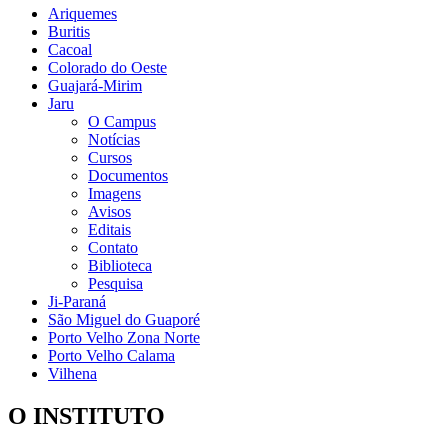
Ariquemes
Buritis
Cacoal
Colorado do Oeste
Guajará-Mirim
Jaru
O Campus
Notícias
Cursos
Documentos
Imagens
Avisos
Editais
Contato
Biblioteca
Pesquisa
Ji-Paraná
São Miguel do Guaporé
Porto Velho Zona Norte
Porto Velho Calama
Vilhena
O INSTITUTO