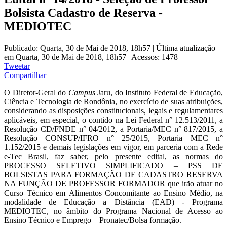
Bolsista Cadastro de Reserva -
MEDIOTEC
Publicado: Quarta, 30 de Mai de 2018, 18h57
|
Última atualização
em Quarta, 30 de Mai de 2018, 18h57
|
Acessos: 1478
Tweetar
Compartilhar
O Diretor-Geral do
Campus
Jaru, do Instituto Federal de Educação,
Ciência e Tecnologia de Rondônia, no exercício de suas atribuições,
considerando as disposições constitucionais, legais e regulamentares
aplicáveis, em especial, o contido na Lei Federal n° 12.513/2011, a
Resolução CD/FNDE n° 04/2012, a Portaria/MEC n° 817/2015, a
Resolução CONSUP/IFRO n° 25/2015, Portaria MEC n°
1.152/2015 e demais legislações em vigor, em parceria com a Rede
e-Tec Brasil, faz saber, pelo presente edital, as normas do
PROCESSO SELETIVO SIMPLIFICADO – PSS DE
BOLSISTAS PARA FORMAÇÃO DE CADASTRO RESERVA
NA FUNÇÃO DE PROFESSOR FORMADOR que irão atuar no
Curso Técnico em Alimentos Concomitante ao Ensino Médio, na
modalidade de Educação a Distância (EAD) - Programa
MEDIOTEC, no âmbito do Programa Nacional de Acesso ao
Ensino Técnico e Emprego – Pronatec/Bolsa formação.