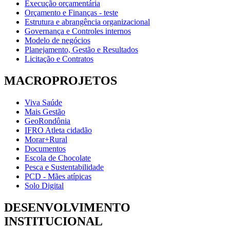
Execução orçamentária
Orçamento e Finanças - teste
Estrutura e abrangência organizacional
Governança e Controles internos
Modelo de negócios
Planejamento, Gestão e Resultados
Licitação e Contratos
MACROPROJETOS
Viva Saúde
Mais Gestão
GeoRondônia
IFRO Atleta cidadão
Morar+Rural
Documentos
Escola de Chocolate
Pesca e Sustentabilidade
PCD - Mães atípicas
Solo Digital
DESENVOLVIMENTO
INSTITUCIONAL