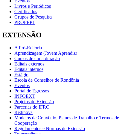
Eventos
Livros e Periódicos
Certificados
Grupos de Pesquisa
PROFEPT
EXTENSÃO
A Pró-Reitoria
Aprendizagem (Jovem Aprendiz)
Cursos de curta duração
Editais externos
Editais internos
Estágio
Escola de Conselhos de Rondônia
Eventos
Portal de Egressos
INFOEXT
Projetos de Extensão
Parcerias do IFRO
Redinova
Modelos de Convênio, Planos de Trabalho e Termos de
Cooperação
Regulamentos e Normas de Extensão
Transparência