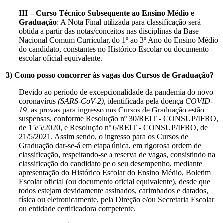
III – Curso Técnico
Subsequente ao Ensino Médio e
Graduação
: A Nota Final utilizada para classificação será
obtida a partir das notas/conceitos nas disciplinas da Base
Nacional Comum Curricular, do 1º ao 3º Ano do Ensino Médio
do candidato, constantes no Histórico Escolar ou documento
escolar oficial equivalente.
3) Como posso concorrer às vagas dos Cursos de Graduação?
Devido ao período de excepcionalidade da pandemia do novo
coronavírus
(SARS-CoV-2)
, identificada pela doença
COVID-
19
, as provas para ingresso nos Cursos de Graduação estão
suspensas, conforme Resolução nº 30/REIT - CONSUP/IFRO,
de 15/5/2020, e Resolução nº 6/REIT - CONSUP/IFRO, de
21/5/2021. Assim sendo, o ingresso para os Cursos de
Graduação dar-se-á em etapa única, em rigorosa ordem de
classificação, respeitando-se a reserva de vagas, consistindo na
classificação do candidato pelo seu desempenho, mediante
apresentação do Histórico Escolar do Ensino Médio, Boletim
Escolar oficial (ou documento oficial equivalente), desde que
todos estejam devidamente assinados, carimbados e datados,
física ou eletronicamente, pela Direção e/ou Secretaria Escolar
ou entidade certificadora competente.