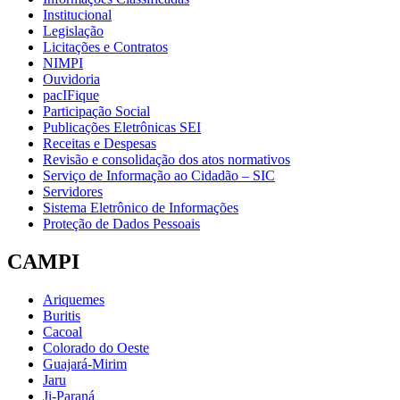
Institucional
Legislação
Licitações e Contratos
NIMPI
Ouvidoria
pacIFique
Participação Social
Publicações Eletrônicas SEI
Receitas e Despesas
Revisão e consolidação dos atos normativos
Serviço de Informação ao Cidadão – SIC
Servidores
Sistema Eletrônico de Informações
Proteção de Dados Pessoais
CAMPI
Ariquemes
Buritis
Cacoal
Colorado do Oeste
Guajará-Mirim
Jaru
Ji-Paraná