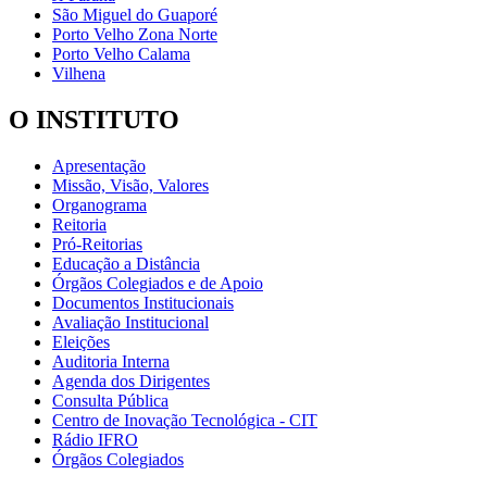
São Miguel do Guaporé
Porto Velho Zona Norte
Porto Velho Calama
Vilhena
O INSTITUTO
Apresentação
Missão, Visão, Valores
Organograma
Reitoria
Pró-Reitorias
Educação a Distância
Órgãos Colegiados e de Apoio
Documentos Institucionais
Avaliação Institucional
Eleições
Auditoria Interna
Agenda dos Dirigentes
Consulta Pública
Centro de Inovação Tecnológica - CIT
Rádio IFRO
Órgãos Colegiados