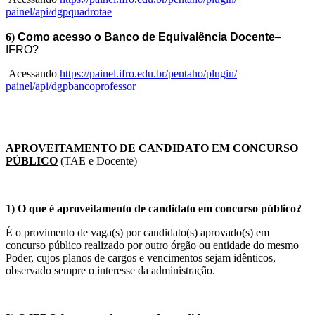
painel/api/dgpquadrotae
6)
Como acesso o Banco de Equivalência Docente
–
IFRO?
Acessando
https://painel.
ifro.edu.br/pentaho/plugin/
painel/api/dgpbancoprofessor
APROVEITAMENTO DE CANDIDATO EM CONCURSO
PÚBLICO
(TAE e Docente)
1) O que é aproveitamento de candidato em concurso público?
É o provimento de vaga(s) por candidato(s) aprovado(s) em
concurso público realizado por outro órgão ou entidade do mesmo
Poder, cujos planos de cargos e vencimentos sejam idênticos,
observado sempre o interesse da administração.