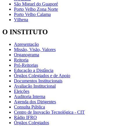
São Miguel do Guaporé
Porto Velho Zona Norte
Porto Velho Calama
Vilhena
O INSTITUTO
Apresentação
Missão, Visão, Valores
Organograma
Reitoria
Pró-Reitorias
Educação a Distância
Órgãos Colegiados e de Apoio
Documentos Institucionais
Avaliação Institucional
Eleições
Auditoria Interna
Agenda dos Dirigentes
Consulta Pública
Centro de Inovação Tecnológica - CIT
Rádio IFRO
Órgãos Colegiados