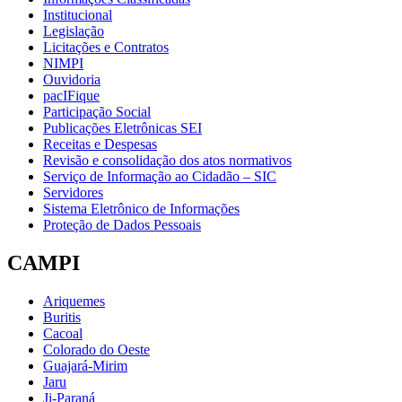
Institucional
Legislação
Licitações e Contratos
NIMPI
Ouvidoria
pacIFique
Participação Social
Publicações Eletrônicas SEI
Receitas e Despesas
Revisão e consolidação dos atos normativos
Serviço de Informação ao Cidadão – SIC
Servidores
Sistema Eletrônico de Informações
Proteção de Dados Pessoais
CAMPI
Ariquemes
Buritis
Cacoal
Colorado do Oeste
Guajará-Mirim
Jaru
Ji-Paraná