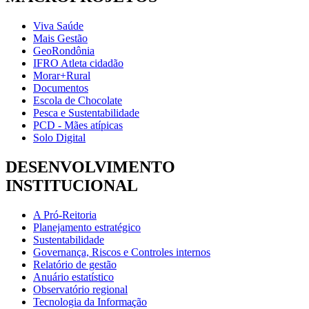
Viva Saúde
Mais Gestão
GeoRondônia
IFRO Atleta cidadão
Morar+Rural
Documentos
Escola de Chocolate
Pesca e Sustentabilidade
PCD - Mães atípicas
Solo Digital
DESENVOLVIMENTO
INSTITUCIONAL
A Pró-Reitoria
Planejamento estratégico
Sustentabilidade
Governança, Riscos e Controles internos
Relatório de gestão
Anuário estatístico
Observatório regional
Tecnologia da Informação