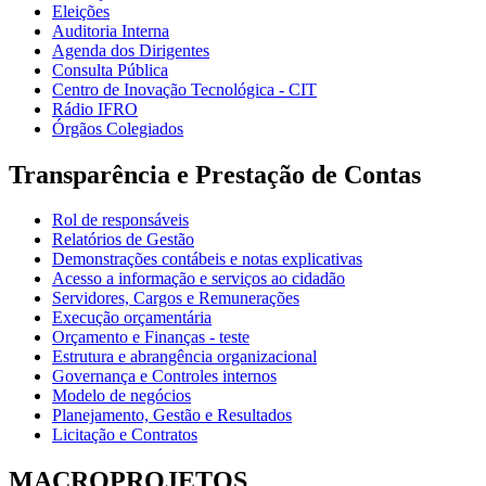
Eleições
Auditoria Interna
Agenda dos Dirigentes
Consulta Pública
Centro de Inovação Tecnológica - CIT
Rádio IFRO
Órgãos Colegiados
Transparência e Prestação de Contas
Rol de responsáveis
Relatórios de Gestão
Demonstrações contábeis e notas explicativas
Acesso a informação e serviços ao cidadão
Servidores, Cargos e Remunerações
Execução orçamentária
Orçamento e Finanças - teste
Estrutura e abrangência organizacional
Governança e Controles internos
Modelo de negócios
Planejamento, Gestão e Resultados
Licitação e Contratos
MACROPROJETOS