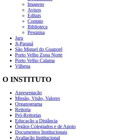
Imagens
Avisos
Editais
Contato
Biblioteca
Pesquisa
Jaru
Ji-Paraná
São Miguel do Guaporé
Porto Velho Zona Norte
Porto Velho Calama
Vilhena
O INSTITUTO
Apresentação
Missão, Visão, Valores
Organograma
Reitoria
Pró-Reitorias
Educação a Distância
Órgãos Colegiados e de Apoio
Documentos Institucionais
Avaliação Institucional