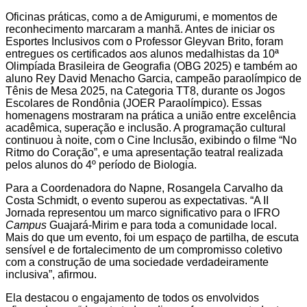
Oficinas práticas, como a de Amigurumi, e momentos de
reconhecimento marcaram a manhã. Antes de iniciar os
Esportes Inclusivos com o Professor Gleyvan Brito, foram
entregues os certificados aos alunos medalhistas da 10ª
Olimpíada Brasileira de Geografia (OBG 2025) e também ao
aluno Rey David Menacho Garcia, campeão paraolímpico de
Tênis de Mesa 2025, na Categoria TT8, durante os Jogos
Escolares de Rondônia (JOER Paraolímpico). Essas
homenagens mostraram na prática a união entre excelência
acadêmica, superação e inclusão. A programação cultural
continuou à noite, com o Cine Inclusão, exibindo o filme “No
Ritmo do Coração”, e uma apresentação teatral realizada
pelos alunos do 4º período de Biologia.
Para a Coordenadora do Napne, Rosangela Carvalho da
Costa Schmidt, o evento superou as expectativas. “A II
Jornada representou um marco significativo para o IFRO
Campus
Guajará-Mirim e para toda a comunidade local.
Mais do que um evento, foi um espaço de partilha, de escuta
sensível e de fortalecimento de um compromisso coletivo
com a construção de uma sociedade verdadeiramente
inclusiva”, afirmou.
Ela destacou o engajamento de todos os envolvidos