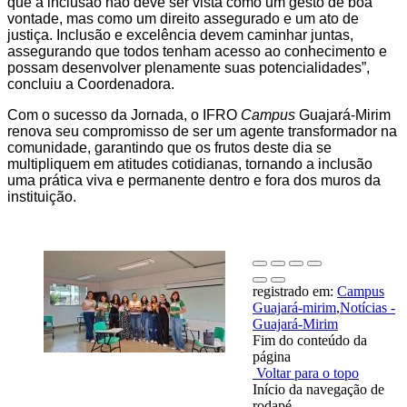
que a inclusão não deve ser vista como um gesto de boa
vontade, mas como um direito assegurado e um ato de
justiça. Inclusão e excelência devem caminhar juntas,
assegurando que todos tenham acesso ao conhecimento e
possam desenvolver plenamente suas potencialidades”,
concluiu a Coordenadora.
Com o sucesso da Jornada, o IFRO
Campus
Guajará-Mirim
renova seu compromisso de ser um agente transformador na
comunidade, garantindo que os frutos deste dia se
multipliquem em atitudes cotidianas, tornando a inclusão
uma prática viva e permanente dentro e fora dos muros da
instituição.
registrado em:
Campus
Guajará-mirim
,
Notícias -
Guajará-Mirim
Fim do conteúdo da
página
Voltar para o topo
Início da navegação de
rodapé