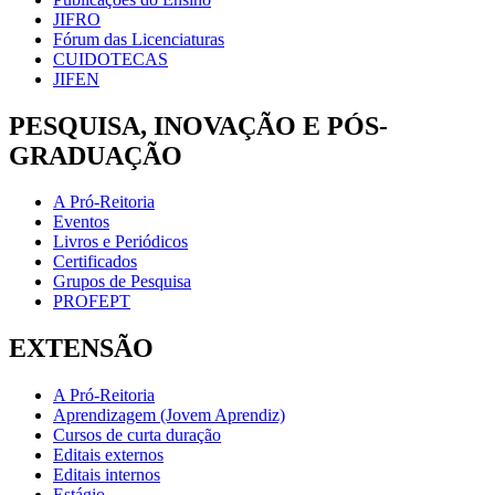
JIFRO
Fórum das Licenciaturas
CUIDOTECAS
JIFEN
PESQUISA, INOVAÇÃO E PÓS-
GRADUAÇÃO
A Pró-Reitoria
Eventos
Livros e Periódicos
Certificados
Grupos de Pesquisa
PROFEPT
EXTENSÃO
A Pró-Reitoria
Aprendizagem (Jovem Aprendiz)
Cursos de curta duração
Editais externos
Editais internos
Estágio