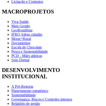
Licitação e Contratos
MACROPROJETOS
Viva Saúde
Mais Gestão
GeoRondônia
IFRO Atleta cidadão
Morar+Rural
Documentos
Escola de Chocolate
Pesca e Sustentabilidade
PCD - Mães atípicas
Solo Digital
DESENVOLVIMENTO
INSTITUCIONAL
A Pró-Reitoria
Planejamento estratégico
Sustentabilidade
Governança, Riscos e Controles internos
Relatório de gestão