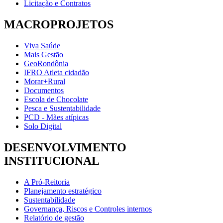
Licitação e Contratos
MACROPROJETOS
Viva Saúde
Mais Gestão
GeoRondônia
IFRO Atleta cidadão
Morar+Rural
Documentos
Escola de Chocolate
Pesca e Sustentabilidade
PCD - Mães atípicas
Solo Digital
DESENVOLVIMENTO
INSTITUCIONAL
A Pró-Reitoria
Planejamento estratégico
Sustentabilidade
Governança, Riscos e Controles internos
Relatório de gestão