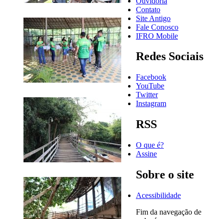
Ouvidoria
Contato
Site Antigo
Fale Conosco
IFRO Mobile
Redes Sociais
Facebook
YouTube
Twitter
Instagram
RSS
O que é?
Assine
Sobre o site
Acessibilidade
Fim da navegação de