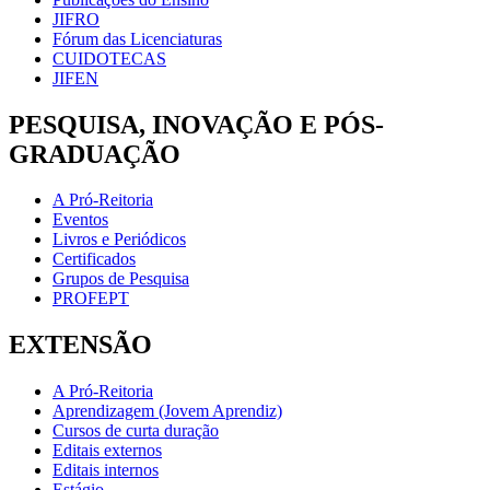
JIFRO
Fórum das Licenciaturas
CUIDOTECAS
JIFEN
PESQUISA, INOVAÇÃO E PÓS-
GRADUAÇÃO
A Pró-Reitoria
Eventos
Livros e Periódicos
Certificados
Grupos de Pesquisa
PROFEPT
EXTENSÃO
A Pró-Reitoria
Aprendizagem (Jovem Aprendiz)
Cursos de curta duração
Editais externos
Editais internos
Estágio